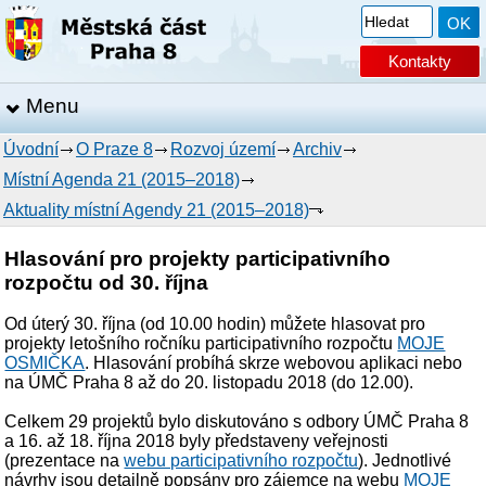
Kontakty
Menu
Úvodní
O Praze 8
Rozvoj území
Archiv
Místní Agenda 21 (2015–2018)
Aktuality místní Agendy 21 (2015–2018)
Hlasování pro projekty participativního
rozpočtu od 30. října
Od úterý 30. října (od 10.00 hodin) můžete hlasovat pro
projekty letošního ročníku participativního rozpočtu
MOJE
OSMIČKA
. Hlasování probíhá skrze webovou aplikaci nebo
na ÚMČ Praha 8 až do 20. listopadu 2018 (do 12.00).
Celkem 29 projektů bylo diskutováno s odbory ÚMČ Praha 8
a 16. až 18. října 2018 byly představeny veřejnosti
(prezentace na
webu participativního rozpočtu
). Jednotlivé
návrhy jsou detailně popsány pro zájemce na webu
MOJE