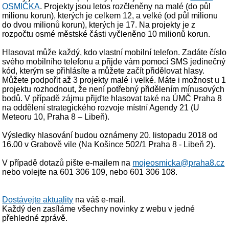
OSMIČKA
. Projekty jsou letos rozčleněny na malé (do půl
milionu korun), kterých je celkem 12, a velké (od půl milionu
do dvou milionů korun), kterých je 17. Na projekty je z
rozpočtu osmé městské části vyčleněno 10 milionů korun.
Hlasovat může každý, kdo vlastní mobilní telefon. Zadáte číslo
svého mobilního telefonu a přijde vám pomocí SMS jedinečný
kód, kterým se přihlásíte a můžete začít přidělovat hlasy.
Můžete podpořit až 3 projekty malé i velké. Máte i možnost u 1
projektu rozhodnout, že není potřebný přidělením mínusových
bodů. V případě zájmu přijďte hlasovat také na ÚMČ Praha 8
na oddělení strategického rozvoje místní Agendy 21 (U
Meteoru 10, Praha 8 – Libeň).
Výsledky hlasování budou oznámeny 20. listopadu 2018 od
16.00 v Grabově vile (Na Košince 502/1 Praha 8 - Libeň 2).
V případě dotazů pište e-mailem na
mojeosmicka@praha8.cz
nebo volejte na 601 306 109, nebo 601 306 108.
Dostávejte aktuality
na váš e-mail.
Každý den zasíláme všechny novinky z webu v jedné
přehledné zprávě.