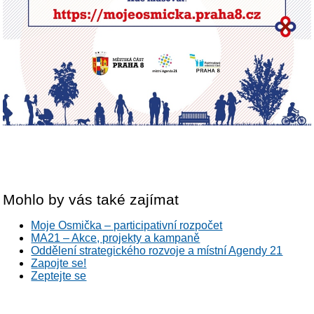
Mohlo by vás také zajímat
Moje Osmička – participativní rozpočet
MA21 – Akce, projekty a kampaně
Oddělení strategického rozvoje a místní Agendy 21
Zapojte se!
Zeptejte se