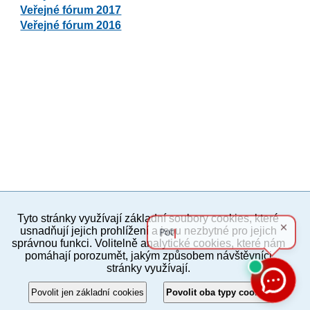
Veřejné fórum 2017
Veřejné fórum 2016
Tyto stránky využívají základní soubory cookies, které
PC verze
ENG
usnadňují jejich prohlížení a jsou nezbytné pro jejich
správnou funkci. Volitelně analytické cookies, které nám
pomáhají porozumět, jakým způsobem návštěvníci
Povinné a praktické informace
stránky využívají.
© 2012–2019 MČ Praha 8
Povolit jen základní cookies
Povolit oba typy cookies