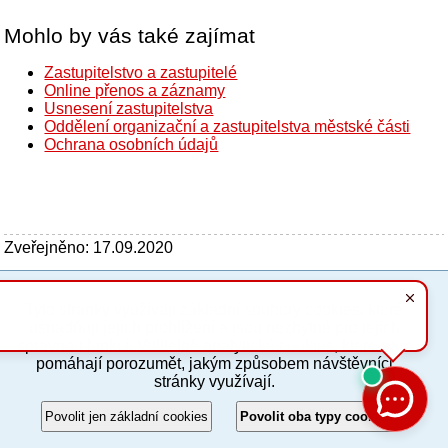
Mohlo by vás také zajímat
Zastupitelstvo a zastupitelé
Online přenos a záznamy
Usnesení zastupitelstva
Oddělení organizační a zastupitelstva městské části
Ochrana osobních údajů
Zveřejněno: 17.09.2020
Tyto stránky využívají základní soubory cookies, které
PC verze
ENG
usnadňují jejich prohlížení a jsou nezbytné pro jejich
správnou funkci. Volitelně analytické cookies, které nám
pomáhají porozumět, jakým způsobem návštěvníci
Povinné a praktické informace
stránky využívají.
© 2012–2019 MČ Praha 8
Povolit jen základní cookies
Povolit oba typy cookies