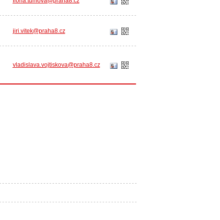
ilona.tumova@praha8.cz
jiri.vitek@praha8.cz
vladislava.vojtiskova@praha8.cz