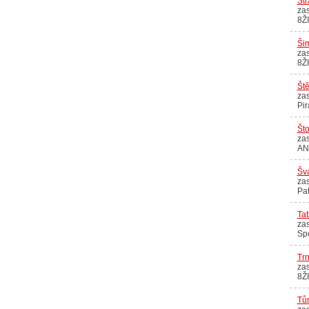
Str
zas
8Ž
Šim
zas
8Ž
Ště
zas
Pir
Što
zas
AN
Šva
zas
Pat
Ta
zas
Sp
Trn
zas
8Ž
Tům