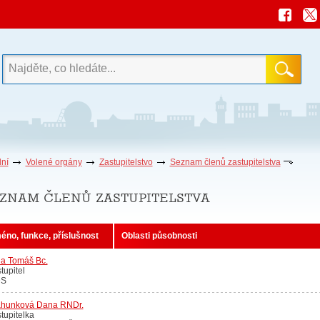
ní
Volené orgány
Zastupitelstvo
Seznam členů zastupitelstva
znam členů zastupitelstva
éno, funkce, příslušnost
Oblasti působnosti
na Tomáš Bc.
tupitel
S
ahunková Dana RNDr.
tupitelka