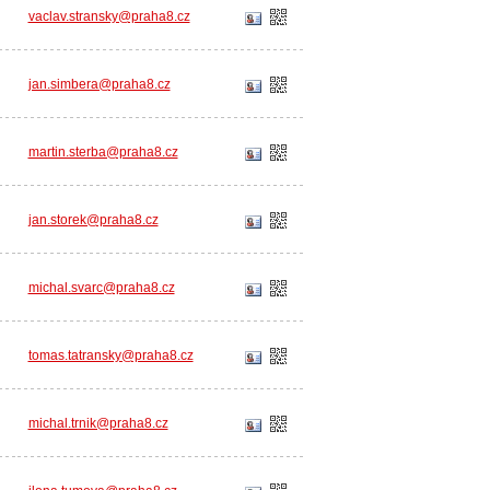
vaclav.stransky@praha8.cz
jan.simbera@praha8.cz
martin.sterba@praha8.cz
jan.storek@praha8.cz
michal.svarc@praha8.cz
tomas.tatransky@praha8.cz
michal.trnik@praha8.cz