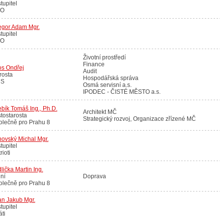
tupitel
O
egor Adam Mgr.
tupitel
O
Životní prostředí
Finance
os Ondřej
Audit
rosta
Hospodářská správa
S
Osmá servisní a.s.
IPODEC - ČISTÉ MĚSTO a.s.
bík Tomáš Ing., Ph.D.
Architekt MČ
tostarosta
Strategický rozvoj, Organizace zřízené MČ
olečně pro Prahu 8
ovský Michal Mgr.
tupitel
rioti
lička Martin Ing.
ní
Doprava
olečně pro Prahu 8
an Jakub Mgr.
tupitel
áti