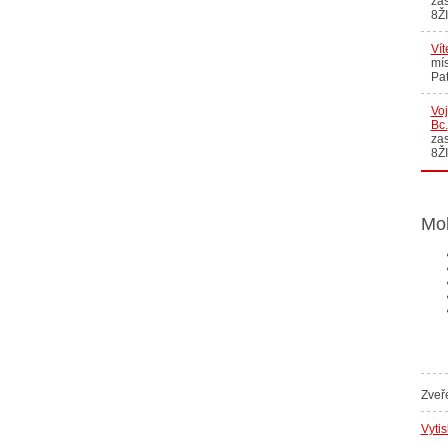
zas
8Ž
Vít
mís
Pat
Voj
Bc.
zas
8Ž
Moh
Zveř
Vyti