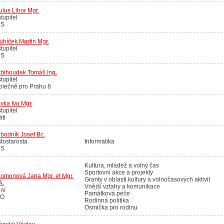
lus Libor Mgr.
tupitel
S
bíček Martin Mgr.
tupitel
S
abihoudek Tomáš Ing.
tupitel
olečně pro Prahu 8
vka Ivo Mgr.
tupitel
áti
bodník Josef Bc.
tostarosta
Informatika
S
Kultura, mládež a volný čas
Sportovní akce a projekty
lomonová Jana Mgr. et Mgr.
Granty v oblasti kultury a volnočasových aktivit
A.
Vnější vztahy a komunikace
ní
Památková péče
O
Rodinná politika
Osmička pro rodinu