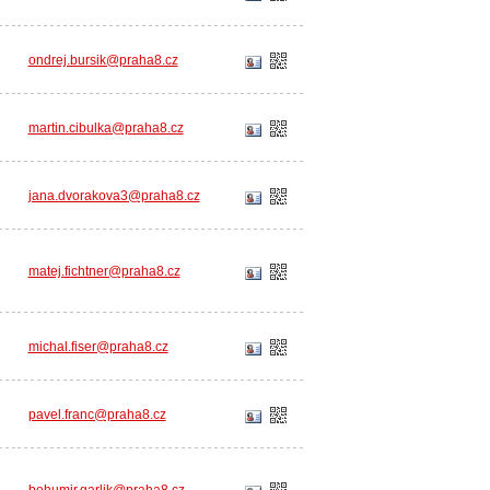
ondrej.bursik@praha8.cz
martin.cibulka@praha8.cz
jana.dvorakova3@praha8.cz
matej.fichtner@praha8.cz
michal.fiser@praha8.cz
pavel.franc@praha8.cz