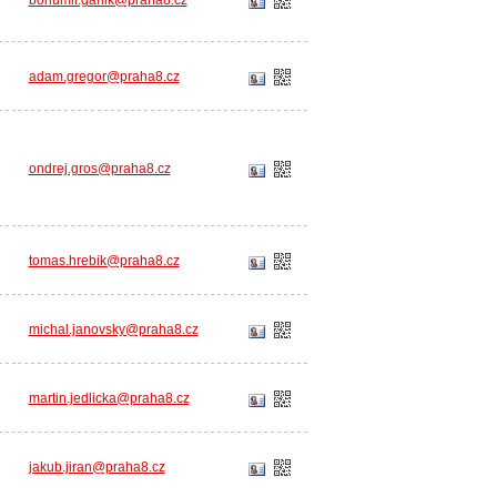
bohumir.garlik@praha8.cz
adam.gregor@praha8.cz
ondrej.gros@praha8.cz
tomas.hrebik@praha8.cz
michal.janovsky@praha8.cz
martin.jedlicka@praha8.cz
jakub.jiran@praha8.cz