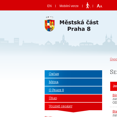
Skočit na obsah
EN
Mobilní verze
Úvod
Se
Občan
Média
Jm
O Praze 8
Bí
Úřad
zas
OD
Volené orgány
Bl
zas