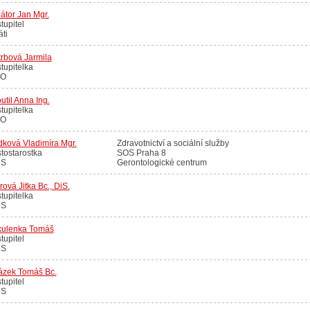
átor Jan Mgr.
tupitel
áti
rbová Jarmila
tupitelka
O
util Anna Ing.
tupitelka
O
ková Vladimíra Mgr.
Zdravotnictví a sociální služby
tostarostka
SOS Praha 8
S
Gerontologické centrum
ová Jitka Bc., DiS.
tupitelka
S
kulenka Tomáš
tupitel
S
ázek Tomáš Bc.
tupitel
S