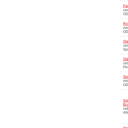
Pau
zas
OD
Rou
zas
OD
Sl
zas
Sp
Slá
zas
Pir
Slo
mís
OD
So
Bc
rad
AN