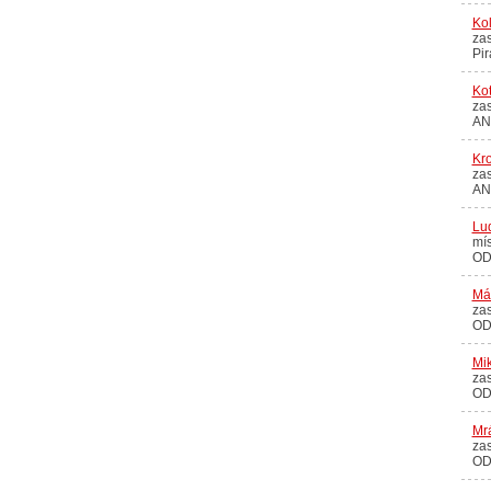
Kol
zas
Pir
Kot
zas
AN
Kro
zas
AN
Lud
mís
OD
Már
zas
OD
Mi
zas
OD
Mr
zas
OD