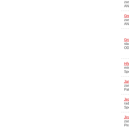
zas
AN
Gr
zas
AN
Gr
sta
OD
Hře
mís
Sp
Jan
zas
Pat
Jed
rad
Sp
Jir
zas
Pir