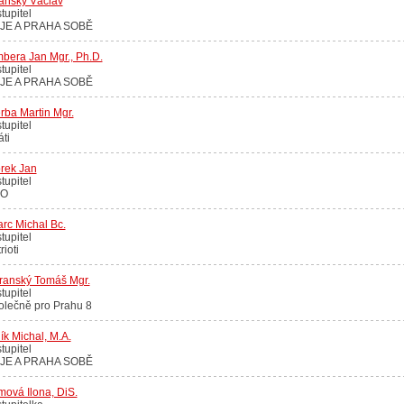
ánský Václav
tupitel
IJE A PRAHA SOBĚ
bera Jan Mgr., Ph.D.
tupitel
IJE A PRAHA SOBĚ
rba Martin Mgr.
tupitel
áti
rek Jan
tupitel
O
rc Michal Bc.
tupitel
rioti
transký Tomáš Mgr.
tupitel
olečně pro Prahu 8
ík Michal, M.A.
tupitel
IJE A PRAHA SOBĚ
ová Ilona, DiS.