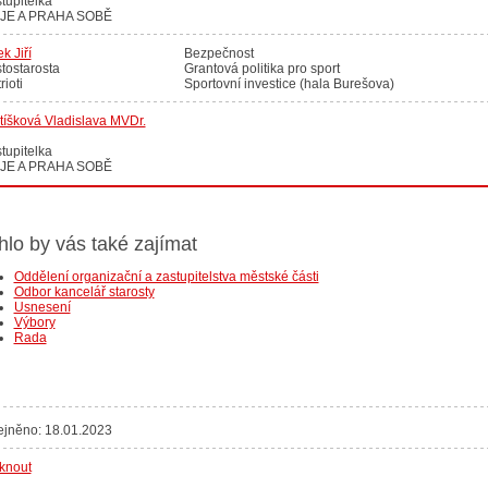
tupitelka
IJE A PRAHA SOBĚ
ek Jiří
Bezpečnost
tostarosta
Grantová politika pro sport
rioti
Sportovní investice (hala Burešova)
tíšková Vladislava MVDr.
tupitelka
IJE A PRAHA SOBĚ
lo by vás také zajímat
Oddělení organizační a zastupitelstva městské části
Odbor kancelář starosty
Usnesení
Výbory
Rada
ejněno: 18.01.2023
sknout