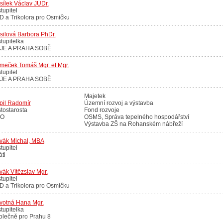
ílek Václav JUDr.
tupitel
 a Trikolora pro Osmičku
silová Barbora PhDr.
tupitelka
IJE A PRAHA SOBĚ
meček Tomáš Mgr. et Mgr.
tupitel
IJE A PRAHA SOBĚ
Majetek
pil Radomír
Územní rozvoj a výstavba
tostarosta
Fond rozvoje
O
OSMS, Správa tepelného hospodářství
Výstavba ZŠ na Rohanském nábřeží
vák Michal, MBA
tupitel
áti
ák Vítězslav Mgr.
tupitel
 a Trikolora pro Osmičku
votná Hana Mgr.
tupitelka
olečně pro Prahu 8