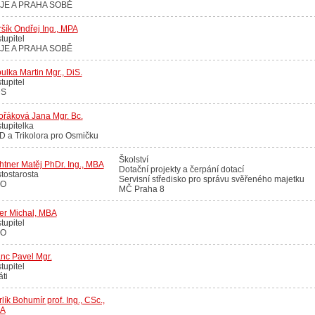
IJE A PRAHA SOBĚ
šík Ondřej Ing., MPA
tupitel
IJE A PRAHA SOBĚ
ulka Martin Mgr., DiS.
tupitel
S
ořáková Jana Mgr. Bc.
tupitelka
 a Trikolora pro Osmičku
Školství
htner Matěj PhDr. Ing., MBA
Dotační projekty a čerpání dotací
tostarosta
Servisní středisko pro správu svěřeného majetku
O
MČ Praha 8
er Michal, MBA
tupitel
O
nc Pavel Mgr.
tupitel
áti
lík Bohumír prof. Ing., CSc.,
A