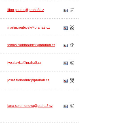
libor.paulus@praha8.cz
martin.roubicek@praha8.cz
tomas.slabihoudek@praha8.cz
ivo.slavka@praha8.cz
josef.slobodnik@praha8.cz
jana.solomonova@praha8.cz