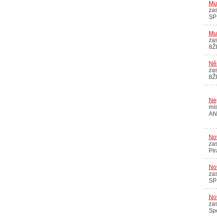
Mus
zas
SPD
Mu
zas
8Ž
Ně
zas
8Ž
Ne
mís
AN
No
zas
Pir
Nov
zas
SPD
No
zas
Sp