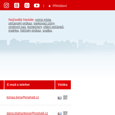
Přihlášení
Nejčastěji hledáte:
volná místa
,
občanský průkaz
,
parkovací zóny
,
cestovní pas
,
kontejnery
,
vítání občánků
,
matrika
,
řidičský průkaz
,
svatba
,
E-mail a telefon
Vizitka
tomas.bina@praha8.cz
dana.blahunkova@praha8.cz