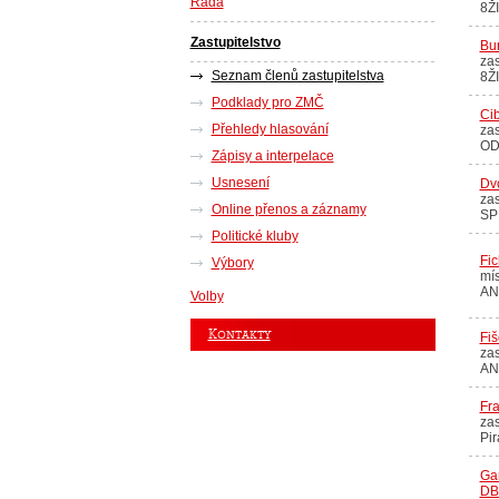
Rada
8Ž
Zastupitelstvo
Bur
zas
Seznam členů zastupitelstva
8Ž
Podklady pro ZMČ
Cib
Přehledy hlasování
zas
OD
Zápisy a interpelace
Usnesení
Dv
zas
Online přenos a záznamy
SPD
Politické kluby
Fic
Výbory
mís
AN
Volby
Kontakty
Fiš
zas
AN
Fra
zas
Pir
Gar
DB