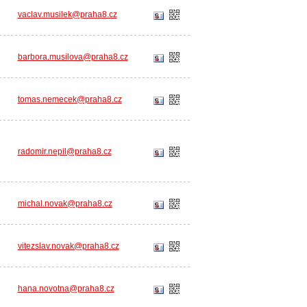
vaclav.musilek@praha8.cz
barbora.musilova@praha8.cz
tomas.nemecek@praha8.cz
radomir.nepil@praha8.cz
michal.novak@praha8.cz
vitezslav.novak@praha8.cz
hana.novotna@praha8.cz