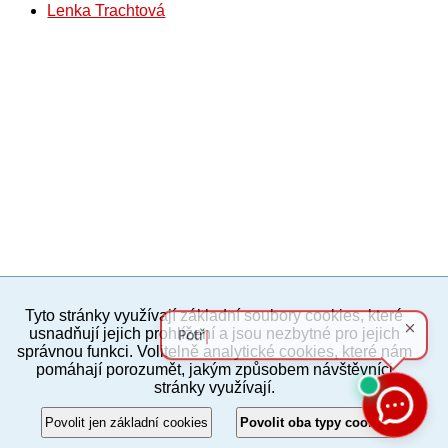
Lenka Trachtová
Tyto stránky využívají základní soubory cookies, které
PC verze
ENG
usnadňují jejich prohlížení a jsou nezbytné pro jejich
správnou funkci. Volitelně analytické cookies, které nám
pomáhají porozumět, jakým způsobem návštěvníci
Povinné a praktické informace
stránky využívají.
© 2012–2019 MČ Praha 8
Povolit jen základní cookies
Povolit oba typy cookies