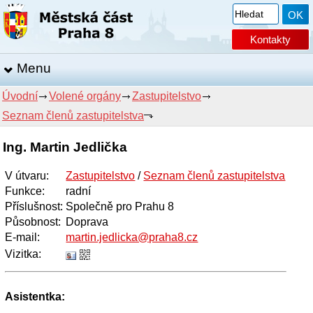
Kontakty
Menu
Úvodní
Volené orgány
Zastupitelstvo
Seznam členů zastupitelstva
Ing. Martin Jedlička
V útvaru
:
Zastupitelstvo
/
Seznam členů zastupitelstva
Funkce
:
radní
Příslušnost:
Společně pro Prahu 8
Působnost:
Doprava
E-mail
:
martin.jedlicka@praha8.cz
Vizitka:
Asistentka: