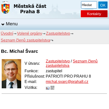
Kontakty
Menu
Úvodní
Volené orgány
Zastupitelstvo
Seznam členů zastupitelstva
Bc. Michal Švarc
Zastupitelstvo
/
Seznam členů
V útvaru
:
zastupitelstva
Funkce
:
zastupitel
Příslušnost:
PATRIOTI PRO PRAHU 8
E-mail
:
michal.svarc@praha8.cz
Vizitka: