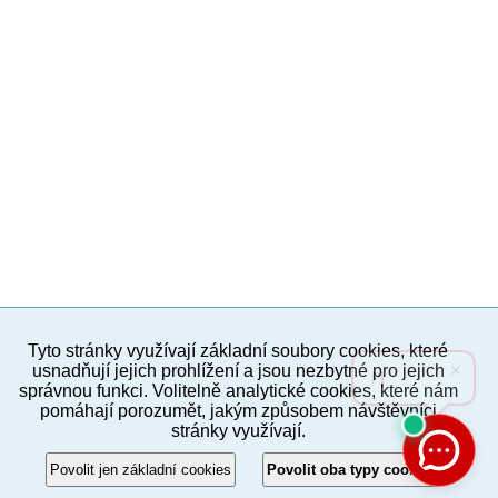
Tyto stránky využívají základní soubory cookies, které
PC verze
ENG
usnadňují jejich prohlížení a jsou nezbytné pro jejich
správnou funkci. Volitelně analytické cookies, které nám
pomáhají porozumět, jakým způsobem návštěvníci
Povinné a praktické informace
stránky využívají.
© 2012–2019 MČ Praha 8
Povolit jen základní cookies
Povolit oba typy cookies