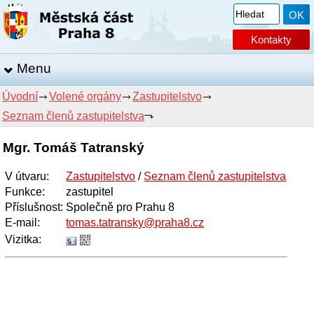
Kontakty
Menu
Úvodní
Volené orgány
Zastupitelstvo
Seznam členů zastupitelstva
Mgr. Tomáš Tatranský
V útvaru
:
Zastupitelstvo
/
Seznam členů zastupitelstva
Funkce
:
zastupitel
Příslušnost:
Společně pro Prahu 8
E-mail
:
tomas.tatransky@praha8.cz
Vizitka: