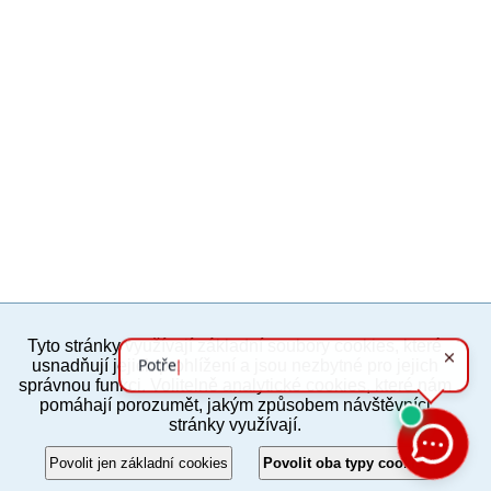
Tyto stránky využívají základní soubory cookies, které
PC verze
ENG
usnadňují jejich prohlížení a jsou nezbytné pro jejich
správnou funkci. Volitelně analytické cookies, které nám
pomáhají porozumět, jakým způsobem návštěvníci
Povinné a praktické informace
stránky využívají.
© 2012–2019 MČ Praha 8
Povolit jen základní cookies
Povolit oba typy cookies