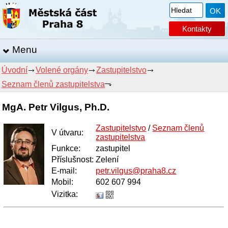
Kontakty
Menu
Úvodní
Volené orgány
Zastupitelstvo
Seznam členů zastupitelstva
MgA. Petr Vilgus, Ph.D.
Zastupitelstvo
/
Seznam členů
V útvaru
:
zastupitelstva
Funkce
:
zastupitel
Příslušnost:
Zelení
E-mail
:
petr.vilgus@praha8.cz
Mobil
:
602 607 994
Vizitka: