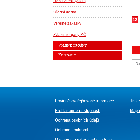
Rezervační systém
Úřední deska
12
Veřejné zakázky
Zvláštní orgány MČ
Volené orgány
Kontakty
Na
Povinně zveřejňované informace
Tisk 
Prohlášení o přístupnosti
Mapa
Ochrana osobních údajů
Ochrana soukromí
Oznámení
protiprávního jednání