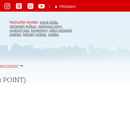
Přihlášení
Nejčastěji hledáte:
volná místa
,
občanský průkaz
,
parkovací zóny
,
cestovní pas
,
kontejnery
,
vítání občánků
,
matrika
,
řidičský průkaz
,
svatba
,
ení správní
h POINT)