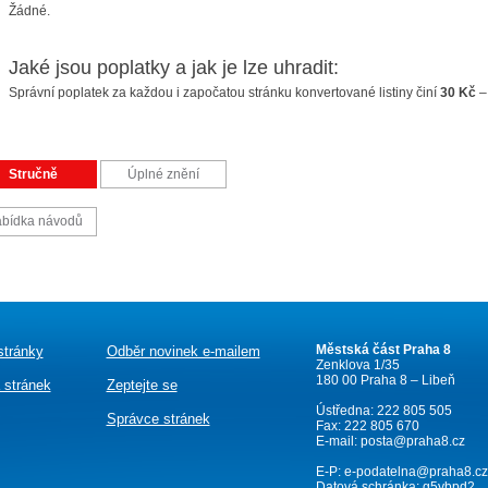
Žádné.
Jaké jsou poplatky a jak je lze uhradit:
Správní poplatek za každou i započatou stránku konvertované listiny činí
30 Kč
– 
Stručně
Úplné znění
bídka návodů
Městská část Praha 8
stránky
Odběr novinek e-mailem
Zenklova 1/35
180 00 Praha 8 – Libeň
 stránek
Zeptejte se
Ústředna: 222 805 505
Správce stránek
Fax: 222 805 670
E-mail:
posta@praha8.cz
E-P:
e-podatelna@praha8.cz
Datová schránka: g5ybpd2