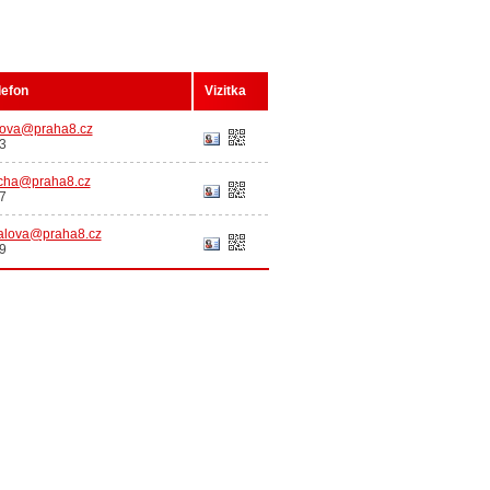
lefon
Vizitka
akova@praha8.cz
3
cha@praha8.cz
7
alova@praha8.cz
9