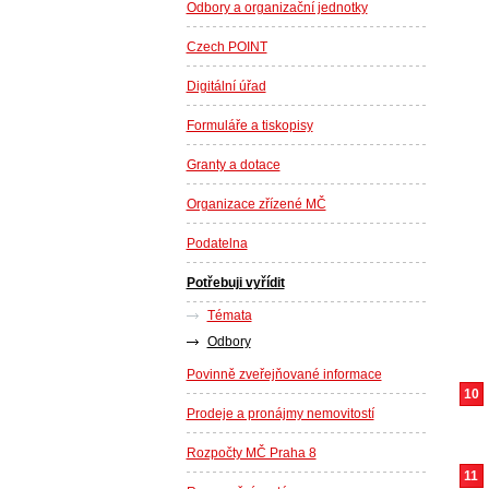
Odbory a organizační jednotky
Czech POINT
Digitální úřad
Formuláře a tiskopisy
Granty a dotace
Organizace zřízené MČ
Podatelna
Potřebuji vyřídit
Témata
Odbory
Povinně zveřejňované informace
10
Prodeje a pronájmy nemovitostí
Rozpočty MČ Praha 8
11