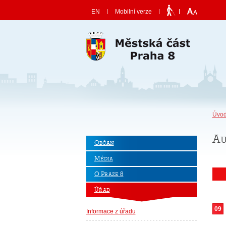
Skočit na obsah
EN
Mobilní verze
Úvod
Au
Občan
Média
O Praze 8
Úřad
09
Informace z úřadu