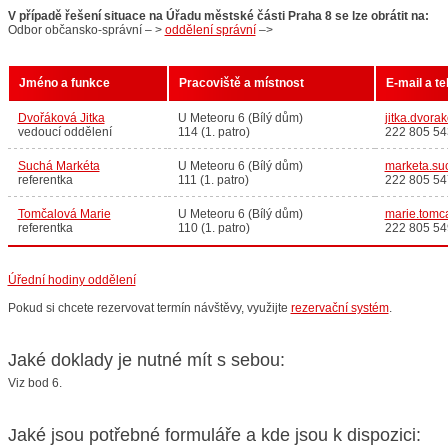
V případě řešení situace na Úřadu městské části Praha 8 se lze obrátit na:
Odbor občansko-správní – >
oddělení správní
–>
Jméno a funkce
Pracoviště a místnost
E-mail a te
Dvořáková Jitka
U Meteoru 6 (Bílý dům)
jitka.dvor
vedoucí oddělení
114 (1. patro)
222 805 54
Suchá Markéta
U Meteoru 6 (Bílý dům)
marketa.su
referentka
111 (1. patro)
222 805 54
Tomčalová Marie
U Meteoru 6 (Bílý dům)
marie.tomc
referentka
110 (1. patro)
222 805 54
Úřední hodiny oddělení
Pokud si chcete rezervovat termín návštěvy, využijte
rezervační systém
.
Jaké doklady je nutné mít s sebou:
Viz bod 6.
Jaké jsou potřebné formuláře a kde jsou k dispozici: