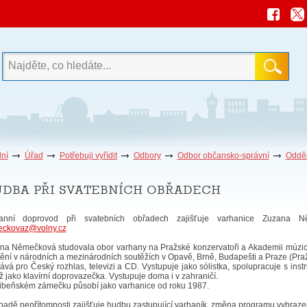
ní
Úřad
Potřebuji vyřídit
Odbory
Odbor občansko-správní
Odděl
dba při svatebních obřadech
anní doprovod při svatebních obřadech zajišťuje varhanice Zuzana N
ckovaz@volny.cz
na Němečková studovala obor varhany na Pražské konzervatoři a Akademii múzický
ní v národních a mezinárodních soutěžích v Opavě, Brně, Budapešti a Praze (Pražsk
vá pro Český rozhlas, televizi a CD. Vystupuje jako sólistka, spolupracuje s instr
ž jako klavírní doprovazečka. Vystupuje doma i v zahraničí.
ibeňském zámečku působí jako varhanice od roku 1987.
ípadě nepřítomnosti zajišťuje hudbu zastupující varhaník, změna programu vyhraze