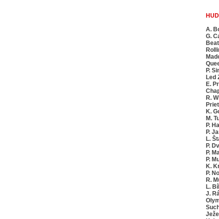
HUD
A. B
G. C
Beat
Roll
Mad
Que
P. S
Led 
E. P
Chap
R. W
Priet
K. G
M. T
P. H
P. J
L. Št
P. D
P. M
P. M
K. K
P. N
R. Mü
L. Bí
J. R
Olym
Such
Ježe