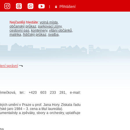
Přihlášení
Nejčastěji hledáte:
volná místa
,
občanský průkaz
,
parkovací zóny
,
cestovní pas
,
kontejnery
,
vítání občánků
,
matrika
,
řidičský průkaz
,
svatba
,
ení správní
ěmečková, tel.: +420 603 233 281, e-mail:
ch umění v Praze u prof. Jana Hory. Získala řadu
é jaro 1984 – 3. cena a titul laureáta).
umentalisty a zpěváky, sbory a orchestry, uplatňuje
na.