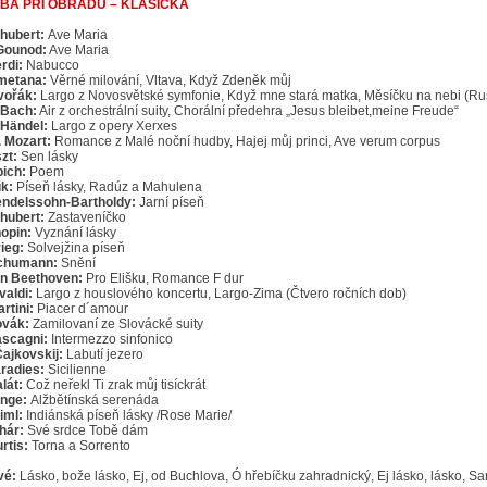
BA PŘI OBŘADU – KLASICKÁ
chubert:
Ave Maria
Gounod:
Ave Maria
erdi:
Nabucco
metana:
Věrné milování, Vltava, Když Zdeněk můj
vořák:
Largo z Novosvětské symfonie, Když mne stará matka, Měsíčku na nebi (Ru
. Bach:
Air z orchestrální suity, Chorální předehra „Jesus bleibet,meine Freude“
. Händel:
Largo z opery Xerxes
. Mozart:
Romance z Malé noční hudby, Hajej můj princi, Ave verum corpus
szt:
Sen lásky
bich:
Poem
uk:
Píseň lásky, Radúz a Mahulena
endelssohn-Bartholdy:
Jarní píseň
chubert:
Zastaveníčko
hopin:
Vyznání lásky
rieg:
Solvejžina píseň
chumann:
Snění
an Beethoven:
Pro Elišku, Romance F dur
valdi:
Largo z houslového koncertu, Largo-Zima (Čtvero ročních dob)
rtini:
Piacer d´amour
ovák:
Zamilovaní ze Slovácké suity
ascagni:
Intermezzo sinfonico
 Čajkovskij:
Labutí jezero
aradies:
Sicilienne
alát:
Což neřekl Ti zrak můj tisíckrát
inge:
Alžbětínská serenáda
iml:
Indiánská píseň lásky /Rose Marie/
hár:
Své srdce Tobě dám
rtis:
Torna a Sorrento
vé:
Lásko, bože lásko, Ej, od Buchlova, Ó hřebíčku zahradnický, Ej lásko, lásko, Sa