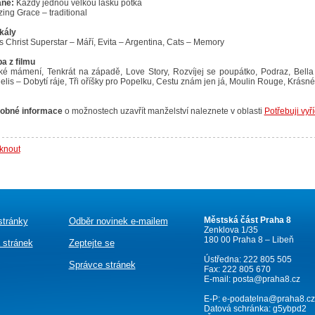
ane:
Každý jednou velkou lásku potká
ing Grace – traditional
kály
 Christ Superstar – Máří, Evita – Argentina, Cats – Memory
a z filmu
ké mámení, Tenkrát na západě, Love Story, Rozvíjej se poupátko, Podraz, Bella 
lis – Dobytí ráje, Tři oříšky pro Popelku, Cestu znám jen já, Moulin Rouge, Krásné 
obné informace
o možnostech uzavřít manželství naleznete v oblasti
Potřebuji vyř
sknout
Městská část Praha 8
stránky
Odběr novinek e-mailem
Zenklova 1/35
180 00 Praha 8 – Libeň
 stránek
Zeptejte se
Ústředna: 222 805 505
Správce stránek
Fax: 222 805 670
E-mail:
posta@praha8.cz
E-P:
e-podatelna@praha8.cz
Datová schránka: g5ybpd2