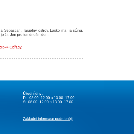
a Sebastian, Tajuplný ostrov, Lásko má, já stůňu,
je žít, Jen pro ten dnešní den.
ídit –> Obřady
.
Úřední dny:
Po: 08.00–12.00 a 13.00–17.00
St: 08.00–12.00 a 13.00–17.00
Základní informace podrobněji