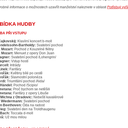
robné informace o možnostech uzavřít manželství naleznete v oblasti
Potřebuji vyř
BÍDKA HUDBY
BA PŘI VSTUPU
 Čajkovskij:
Klavírní koncert b-moll
endelssohn-Bartholdy:
Svatební pochod
. Mozart:
Pochod z Kouzelné flétny
. Mozart:
Menuet z opery Don Juan
agner:
Svatební pochod /Lohengrin/
agner:
Vstup hostí
urcell:
Intrády
 Linek:
Fanfáry
vořák:
Květiny bílé po cestě
vořák:
Slavnostní polonéza
rdi:
Triumfální pochod /Aida/
. Händel:
Pochod /Scipio/
metana:
Proč bychom se netěšili
metana:
Fanfáry z opery Libuše
. Michna z Otradovic:
Nebeští kavalérové
. Wiedermann:
Svatební pochod
an Beethoven:
Óda na radost
rieg:
Svatební den na Troldhaugenu
. Bach:
Toccata d-moll
vá:
Už mou milou