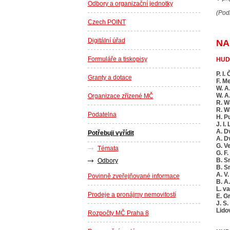
Odbory a organizační jednotky
(Pod
Czech POINT
Digitální úřad
NA
Formuláře a tiskopisy
HUD
P. I.
Granty a dotace
F. M
W. A
W. A
Organizace zřízené MČ
R. W
R. W
Podatelna
H. P
J. I.
A. D
Potřebuji vyřídit
A. D
G. Ve
Témata
G. F
B. S
Odbory
B. S
A. V
Povinně zveřejňované informace
B. A
L. v
Prodeje a pronájmy nemovitostí
E. G
J. S
Lido
Rozpočty MČ Praha 8