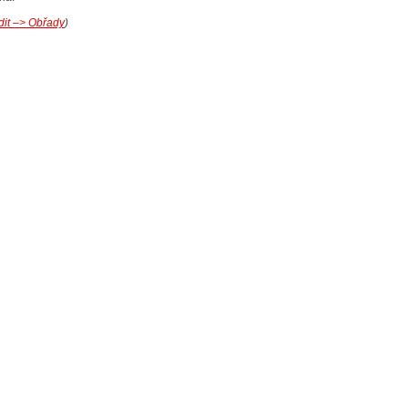
ídit –> Obřady
)