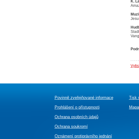
K. L
Amaz
Muzi
Jesus
Hudb
Slad
Vange
Podr
Vyti
Povinně zveřejňované informace
Tisk 
Prohlášení o přístupnosti
Mapa
Ochrana osobních údajů
Ochrana soukromí
Oznámení
protiprávního jednání