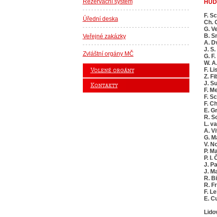
Rezervační systém
HUD
F. S
Úřední deska
Ch. 
G. V
B. S
Veřejné zakázky
A. D
J. S
Zvláštní orgány MČ
G. F
W. A
F. Li
Volené orgány
Z. Fi
J. S
Kontakty
F. M
F. S
F. C
E. G
R. S
L. v
A. Vi
G. Ma
V. N
P. M
P. I.
J. P
J. M
R. B
R. Fr
F. Le
E. Cu
Lido