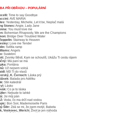
BA PŘI OBŘADU – POPULÁRNÍ
ocelli:
Time to say Goodbye
accini:
AVE MARIA
les:
Yesterday, Michelle, Let it be, Neplač malá
ing Stones:
Angie, Lady Jane
onna:
You must love me
en:
Bohemian Rhapsody, We are the Champions
imon:
Bridge Over Troubled Water
Zeppelin:
Stairway to Heaven
resley:
Love me Tender
lin:
Světla ramp
illiams:
Angels
o:
Svatební
ott:
Zvonky štěstí, Kam se schoulíš, Ukážu Ti cestu rájem
učný:
Má paní se má
apka:
Fontána
anů:
Už nejsem volná
aidl:
Mží Ti do vlasů
vorský, K. Černoch:
Láska prý
alásek:
Balada pro Adélku
uk:
Stín katedrál
ryl:
Lásko
ovák:
Co je to láska
ller:
Nebude to lahké
lá:
Jsi můj pán
áž:
Voda, čo ma drží nad vodou
pic:
Bon Soir, Mademoiselle Paris
ý-Šlitr:
Zdá se mi, že jsem motýl, Babeta
k, Voskovec, Werich:
Život je jen náhoda