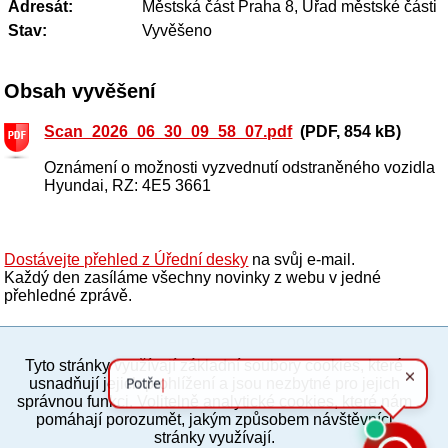
Adresát:
Městská část Praha 8, Úřad městské části
Stav:
Vyvěšeno
Obsah vyvěšení
Scan_2026_06_30_09_58_07.pdf
(PDF, 854 kB)
Oznámení o možnosti vyzvednutí odstraněného vozidla
Hyundai, RZ: 4E5 3661
Dostávejte přehled z Úřední desky
na svůj e-mail.
Každý den zasíláme všechny novinky z webu v jedné
přehledné zprávě.
Tyto stránky využívají základní soubory cookies, které
PC verze
ENG
usnadňují jejich prohlížení a jsou nezbytné pro jejich
správnou funkci. Volitelně analytické cookies, které nám
pomáhají porozumět, jakým způsobem návštěvníci
Povinné a praktické informace
stránky využívají.