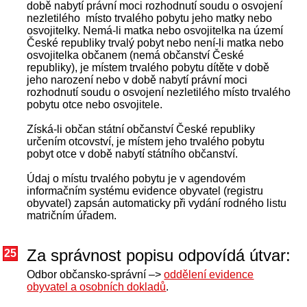
době nabytí právní moci rozhodnutí soudu o osvojení
nezletilého místo trvalého pobytu jeho matky nebo
osvojitelky. Nemá-li matka nebo osvojitelka na území
České republiky trvalý pobyt nebo není-li matka nebo
osvojitelka občanem (nemá občanství České
republiky), je místem trvalého pobytu dítěte v době
jeho narození nebo v době nabytí právní moci
rozhodnutí soudu o osvojení nezletilého místo trvalého
pobytu otce nebo osvojitele.
Získá-li občan státní občanství České republiky
určením otcovství, je místem jeho trvalého pobytu
pobyt otce v době nabytí státního občanství.
Údaj o místu trvalého pobytu je v agendovém
informačním systému evidence obyvatel (registru
obyvatel) zapsán automaticky při vydání rodného listu
matričním úřadem.
Za správnost popisu odpovídá útvar:
25
Odbor občansko-správní –>
oddělení evidence
obyvatel a osobních dokladů
.