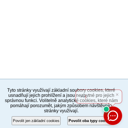
Tyto stránky využívají základní soubory cookies, které
PC verze
ENG
usnadňují jejich prohlížení a jsou nezbytné pro jejich
správnou funkci. Volitelně analytické cookies, které nám
pomáhají porozumět, jakým způsobem návštěvníci
Povinné a praktické informace
stránky využívají.
© 2012–2019 MČ Praha 8
Povolit jen základní cookies
Povolit oba typy cookies