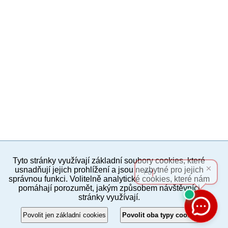
Tyto stránky využívají základní soubory cookies, které
PC verze
ENG
usnadňují jejich prohlížení a jsou nezbytné pro jejich
správnou funkci. Volitelně analytické cookies, které nám
pomáhají porozumět, jakým způsobem návštěvníci
Povinné a praktické informace
stránky využívají.
© 2012–2019 MČ Praha 8
Povolit jen základní cookies
Povolit oba typy cookies