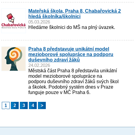
Mateřská škola, Praha 8, Chabařovická 2
hledá školníka/školnici
05.03.2026
Hledáme školnici do MŠ na plný úvazek.
Praha 8 představuje unikátní model
mezioborové spolupráce na podporu
duševního zdraví žáků
24.02.2026
Městská část Praha 8 představila unikátní
model mezioborové spolupráce na
podporu duševního zdraví žáků svých škol
a školek. Podobný systém dnes v Praze
funguje pouze v MČ Praha 6.
1
2
3
4
>