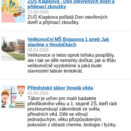
ZUŠ Klapkova - Den otevřených dveří a
přijímací zkoušky
13.04.2026
ZUŠ Klapkova pořádá Den otevřených
dveří a přijímací zkoušky.
Velikonoční MŠ Bojasova 1 aneb Jak
slavíme v Houbičkách
08.04.2026
Velikonoce si letos oproti loňsku pospíšily,
ale i tak se děti nemohly dočkat, jak si třídu
velikonočně vyzdobíme a jaká bude
slavnostní tabule tentokrát.
Příměstský tábor Veselá věda
02.04.2026
Tábor je určen pro malé badatele
předškolního věku a 1. stupně ZŠ, kteří rádi
prozkoumávají zákonitosti ze světa
přírodních věd. Děti se věnují
jednoduchým, věku přizpůsobeným
pokusům z oblasti chemie, biologie i fyziky.