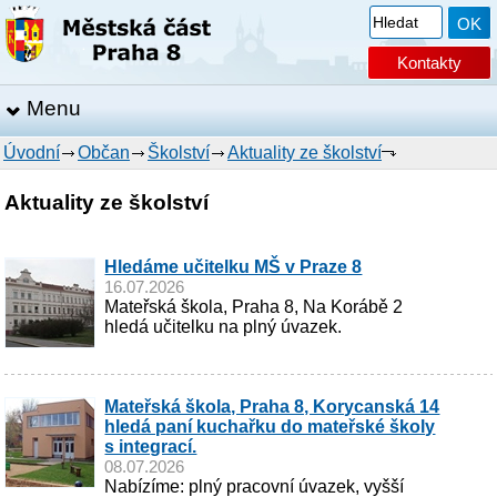
Kontakty
Menu
Úvodní
Občan
Školství
Aktuality ze školství
Aktuality ze školství
Hledáme učitelku MŠ v Praze 8
16.07.2026
Mateřská škola, Praha 8, Na Korábě 2
hledá učitelku na plný úvazek.
Mateřská škola, Praha 8, Korycanská 14
hledá paní kuchařku do mateřské školy
s integrací.
08.07.2026
Nabízíme: plný pracovní úvazek, vyšší