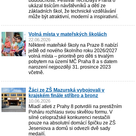
budoucnosti. Festival TechDays Praha 8
ukázal tisícům návštěvníků a dětí ze
základních škol, že technické vzdělávání
může být atraktivní, moderní a inspirativní.
Volná místa v mateřských školách
22.06.2026
Některé mateřské školy na Praze 8 nabízí
ještě od nového školního roku 2026/2027
volná místa – prioritně pro děti s trvalým
pobytem na území MČ Praha 8 a s datem
narození nejpozději 31. prosince 2023
včetně.
Žáci ze ZŠ Mazurská vybojovali v
krajském finále stříbro a bronz
10.06.2026
Mladí atleti z Prahy 8 potvrdili na prestižním
Poháru rozhlasu svou skvělou formu. V
silné celopražské konkurenci nestačili
pouze na absolutní domácí špičku ze ZŠ
Jeseniova a domů si odvezli dvě sady
medailí.