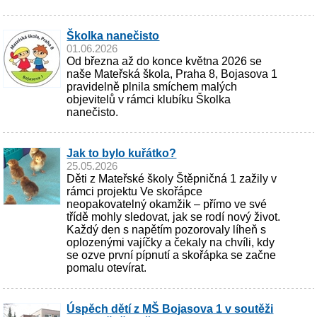
Školka nanečisto
01.06.2026
Od března až do konce května 2026 se
naše Mateřská škola, Praha 8, Bojasova 1
pravidelně plnila smíchem malých
objevitelů v rámci klubíku Školka
nanečisto.
Jak to bylo kuřátko?
25.05.2026
Děti z Mateřské školy Štěpničná 1 zažily v
rámci projektu Ve skořápce
neopakovatelný okamžik – přímo ve své
třídě mohly sledovat, jak se rodí nový život.
Každý den s napětím pozorovaly líheň s
oplozenými vajíčky a čekaly na chvíli, kdy
se ozve první pípnutí a skořápka se začne
pomalu otevírat.
Úspěch dětí z MŠ Bojasova 1 v soutěži