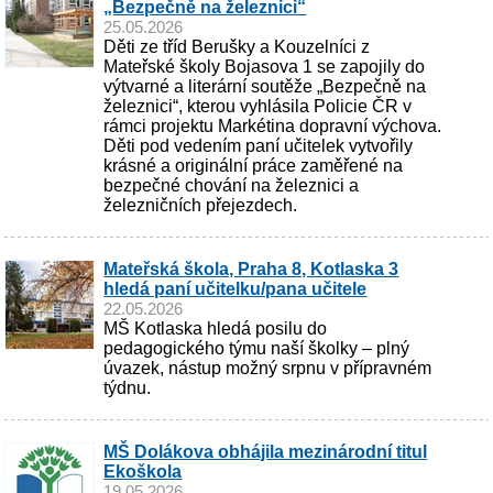
„Bezpečně na železnici“
25.05.2026
Děti ze tříd Berušky a Kouzelníci z
Mateřské školy Bojasova 1 se zapojily do
výtvarné a literární soutěže „Bezpečně na
železnici“, kterou vyhlásila Policie ČR v
rámci projektu Markétina dopravní výchova.
Děti pod vedením paní učitelek vytvořily
krásné a originální práce zaměřené na
bezpečné chování na železnici a
železničních přejezdech.
Mateřská škola, Praha 8, Kotlaska 3
hledá paní učitelku/pana učitele
22.05.2026
MŠ Kotlaska hledá posilu do
pedagogického týmu naší školky – plný
úvazek, nástup možný srpnu v přípravném
týdnu.
MŠ Dolákova obhájila mezinárodní titul
Ekoškola
19.05.2026