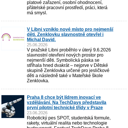
platové zařazení, osobní ohodnocení,
přátelské pracovní prostředí, práci, která
má smysl.
V Libni vzniklo nové místo pro nejmenší
děti. Zenklovku slavnostně otevřel i
Michal David.
25.06.2026
V pražské Libni proběhlo v úterý 9.6.2026
slavnostní otevření nových prostor pro
nejmenší děti. Symbolická páska se
stříhala hned dvakrát – nejprve v Dětské
skupině Zenklovka určené pro jesličkové
děti a následně také v Mateřské škole
Zenklovka.
Praha 8 chce být lídrem inovací ve
vzdělávání. Na TechDays představila
první pilotní technické třídy v Praze
23.06.2026
Robotický pes SPOT, studentská formule,
rakety, virtuální realita nebo technologie