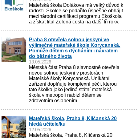
Mateřská škola Dolákova má velký důvod k
radosti. Školce se podařilo úspěšně obhájit
mezinárodní certifikaci programu Ekoškola
a získat titul Zelená cesta na další tři roky.
Praha 8 otevřela solnou jeskyni ve
výjimečné mateřské škole Korycanská.
Pomůže dětem s dýcháním i návratem
do běžného života
13.05.2026
Městská část Praha 8 slavnostně otevřela
novou solnou jeskyni v prostorách
Mateřské školy Korycanská. Unikátní
zařízení doplňuje komplexní péči, kterou
tato školka jako jediná státní mateřská
škola v metropoli nabízí dětem se
zdravotním oslabením.
Mateřská škola, Praha 8, Klíčanská 20
hledá učitele/ku
12.05.2026
Mateřská škola, Praha 8, Klíčanská 20