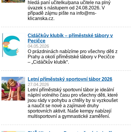
hledá paní učitelku/pana učitele na plný
úvazek s nástupem od 24.08.2026. V
případě zájmu pište na info@ms-
klicanska.cz.
Cidáčkův klubík – příměstské tábory v
Pecičce
04.05.2026
O prázdninách nabízíme pro všechny děti z
Prahy a okolí příměstské tábory v Pecičce
– „Cidáčkův klubík“.
Letní příměstský sportovní tábor 2026
27.04.2026
Letní příměstský sportovní tábor je ideální
náplní volného času pro všechny děti, které
jsou rády v pohybu a chtěly by si vyzkoušet
a naučit se nové a zajímavé druhy
sportovních aktivit. Naše kempy nabízejí
multisportovní a gymnastické zaměření.