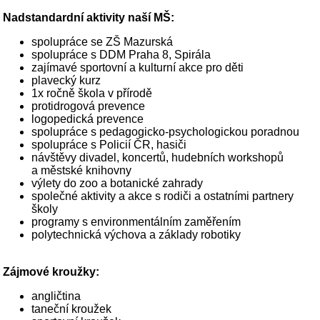
Nadstandardní aktivity naší MŠ:
spolupráce se ZŠ Mazurská
spolupráce s DDM Praha 8, Spirála
zajímavé sportovní a kulturní akce pro děti
plavecký kurz
1x ročně škola v přírodě
protidrogová prevence
logopedická prevence
spolupráce s pedagogicko-psychologickou poradnou
spolupráce s Policií ČR, hasiči
návštěvy divadel, koncertů, hudebních workshopů
a městské knihovny
výlety do zoo a botanické zahrady
společné aktivity a akce s rodiči a ostatními partnery
školy
programy s environmentálním zaměřením
polytechnická výchova a základy robotiky
Zájmové kroužky:
angličtina
taneční kroužek