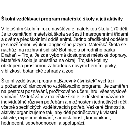
Školní vzdělávací program mateřské školy a její aktivity
V letošním školním roce navštěvuje mateřskou školu 170 dětí.
Je to osmitřídní mateřská škola se šesti heterogenními třídami
a dvěma předškolními odděleními. Jedno předškolní oddělení
je s rozšířenou výukou anglického jazyka. Mateřská škola se
nachází na rozhraní sídliště Bohnice a přírodního parku
Drahaň – Troja. Je zde výborná dostupnost městské dopravy.
Mateřská škola je umístěna na okraji Trojské kotliny,
obklopena prostornou zahradou s novými herními prvky,
v blízkosti botanické zahrady a zoo.
Školní vzdělávací program „Barevný čtyřlístek“ vychází
z požadavků rámcového vzdělávacího programu. Je zaměřen
na pestrost poznávání, prožitkového učení, hru, všesmyslové
vnímání. Vzdělávání v mateřské škole je důsledně vázáno k
individuálně různým potřebám a možnostem jednotlivých dětí,
včetně specifických vzdělávacích potřeb. Veškeré činnosti a
aktivity organizujeme tak, aby děti podněcovaly k vlastní
aktivitě, experimentování, samostatnosti, komunikaci,
hodnocení, sebehodnocení a spolupráci.