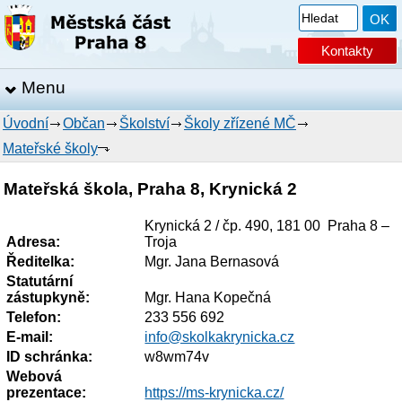
Kontakty
Menu
Úvodní
Občan
Školství
Školy zřízené MČ
Mateřské školy
Mateřská škola, Praha 8, Krynická 2
Krynická 2 / čp. 490, 181 00 Praha 8 –
Adresa:
Troja
Ředitelka:
Mgr. Jana Bernasová
Statutární
zástupkyně:
Mgr. Hana Kopečná
Telefon:
233 556 692
E-mail:
info@skolkakrynicka.cz
ID schránka:
w8wm74v
Webová
prezentace:
https://ms-krynicka.cz/