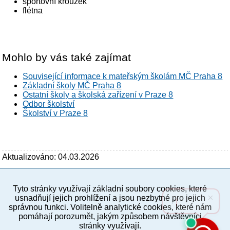
sportovní kroužek
flétna
Mohlo by vás také zajímat
Související informace k mateřským školám MČ Praha 8
Základní školy MČ Praha 8
Ostatní školy a školská zařízení v Praze 8
Odbor školství
Školství v Praze 8
Aktualizováno: 04.03.2026
Tyto stránky využívají základní soubory cookies, které
PC verze
ENG
usnadňují jejich prohlížení a jsou nezbytné pro jejich
správnou funkci. Volitelně analytické cookies, které nám
pomáhají porozumět, jakým způsobem návštěvníci
Povinné a praktické informace
stránky využívají.