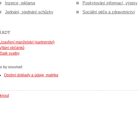
Inzerce, reklama
Poskytování informací, výpisy
Jednání, sjednání schůzky
Sociální péče a zdravotnictví
řady
Uzavření manželství (partnerství)
Vítání občánků
Zlaté svatby
o by souviset:
Osobní doklady a údaje, matrika
sknout