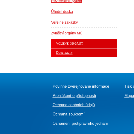
Rezervační systém
Úřední deska
Veřejné zakázky
Zvláštní orgány MČ
Volené orgány
Kontakty
Povinně zveřejňované informace
Tisk 
Prohlášení o přístupnosti
Mapa
Ochrana osobních údajů
Ochrana soukromí
Oznámení
protiprávního jednání