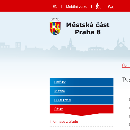
Skočit na obsah
EN
Mobilní verze
Úvod
Po
Občan
Média
O Praze 8
Úřad
Informace z úřadu