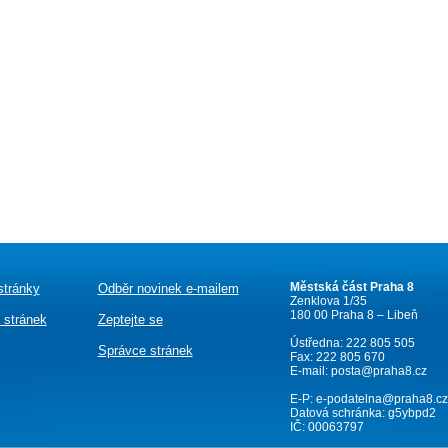
Městská část Praha 8
stránky
Odběr novinek e-mailem
Zenklova 1/35
180 00 Praha 8 – Libeň
 stránek
Zeptejte se
Ústředna: 222 805 505
Správce stránek
Fax: 222 805 670
E-mail:
posta@praha8.cz
E-P:
e-podatelna@praha8.cz
Datová schránka: g5ybpd2
IČ: 00063797