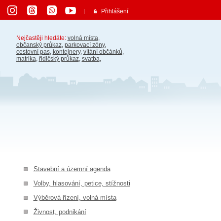
Přihlášení
Nejčastěji hledáte:
volná místa
,
občanský průkaz
,
parkovací zóny
,
cestovní pas
,
kontejnery
,
vítání občánků
,
matrika
,
řidičský průkaz
,
svatba
,
Stavební a územní agenda
Volby, hlasování, petice, stížnosti
Výběrová řízení, volná místa
Živnost, podnikání