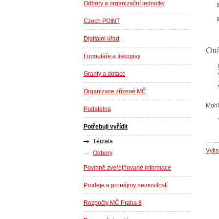
Odbory a organizační jednotky
Czech POINT
Digitální úřad
Ob
Formuláře a tiskopisy
Granty a dotace
Organizace zřízené MČ
Mohl
Podatelna
Potřebuji vyřídit
Témata
Vyti
Odbory
Povinně zveřejňované informace
Prodeje a pronájmy nemovitostí
Rozpočty MČ Praha 8