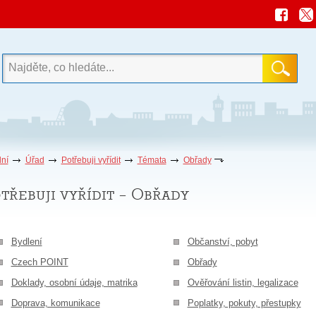
ní
Úřad
Potřebuji vyřídit
Témata
Obřady
třebuji vyřídit – Obřady
Bydlení
Občanství, pobyt
Czech POINT
Obřady
Doklady, osobní údaje, matrika
Ověřování listin, legalizace
Doprava, komunikace
Poplatky, pokuty, přestupky