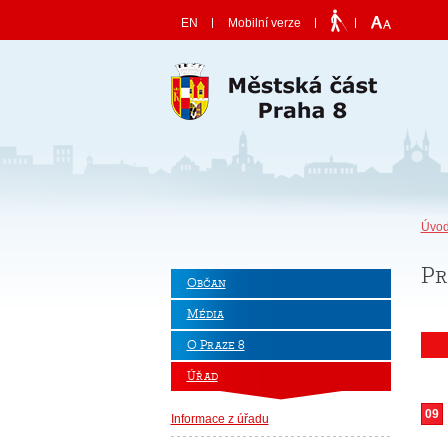
Skočit na obsah
EN
Mobilní verze
Úvod
Pr
Občan
Média
O Praze 8
Úřad
09
Informace z úřadu