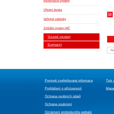
Rezervační systém
Úřední deska
12
Veřejné zakázky
Zvláštní orgány MČ
Volené orgány
Kontakty
Na
Povinně zveřejňované informace
Tisk 
Prohlášení o přístupnosti
Mapa
Ochrana osobních údajů
Ochrana soukromí
Oznámení
protiprávního jednání