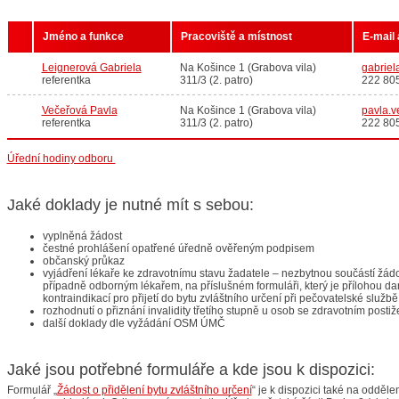
Jméno a funkce
Pracoviště a místnost
E-mail 
Leignerová Gabriela
Na Košince 1 (Grabova vila)
gabriel
referentka
311/3 (2. patro)
222 80
Večeřová Pavla
Na Košince 1 (Grabova vila)
pavla.
referentka
311/3 (2. patro)
222 80
Úřední hodiny odboru
Jaké doklady je nutné mít s sebou:
vyplněná žádost
čestné prohlášení opatřené úředně ověřeným podpisem
občanský průkaz
vyjádření lékaře ke zdravotnímu stavu žadatele – nezbytnou součástí žádo
případně odborným lékařem, na příslušném formuláři, který je přílohou da
kontraindikací pro přijetí do bytu zvláštního určení při pečovatelské službě
rozhodnutí o přiznání invalidity třetího stupně u osob se zdravotním posti
další doklady dle vyžádání OSM ÚMČ
Jaké jsou potřebné formuláře a kde jsou k dispozici:
Formulář „
Žádost o přidělení bytu zvláštního určení
“ je k dispozici také na odděle