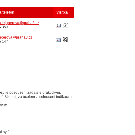
a telefon
Vizitka
a.leignerova@praha8.cz
5 353
vecerova@praha8.cz
5 147
sti je posouzení žadatele praktickým,
né žádosti, za účelem zhodnocení indikací a
,
žením
ní bytů