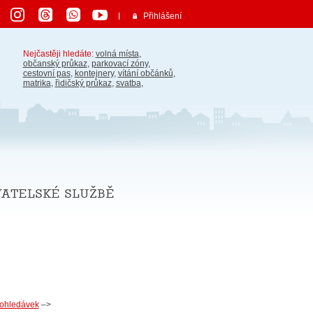
Přihlášení
Nejčastěji hledáte:
volná místa
,
občanský průkaz
,
parkovací zóny
,
cestovní pas
,
kontejnery
,
vítání občánků
,
matrika
,
řidičský průkaz
,
svatba
,
vatelské službě
pohledávek
–>