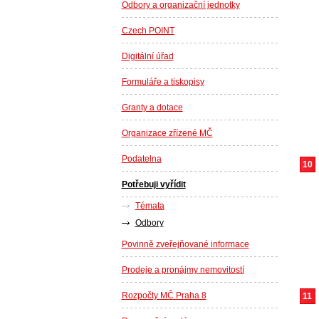
Odbory a organizační jednotky
Czech POINT
Digitální úřad
Formuláře a tiskopisy
Granty a dotace
Organizace zřízené MČ
Podatelna
10
Potřebuji vyřídit
Témata
Odbory
Povinně zveřejňované informace
Prodeje a pronájmy nemovitostí
Rozpočty MČ Praha 8
11