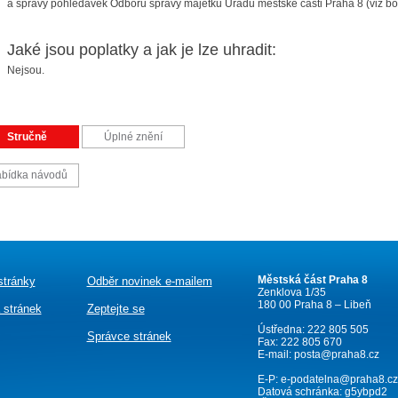
a správy pohledávek Odboru správy majetku Úřadu městské části Praha 8 (viz bo
Jaké jsou poplatky a jak je lze uhradit:
Nejsou.
Stručně
Úplné znění
bídka návodů
Městská část Praha 8
stránky
Odběr novinek e-mailem
Zenklova 1/35
180 00 Praha 8 – Libeň
 stránek
Zeptejte se
Ústředna: 222 805 505
Správce stránek
Fax: 222 805 670
E-mail:
posta@praha8.cz
E-P:
e-podatelna@praha8.cz
Datová schránka: g5ybpd2