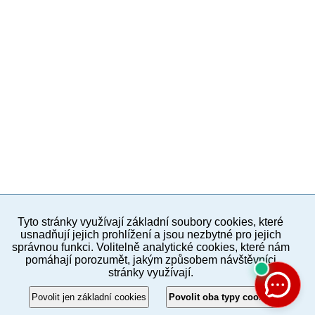
Tyto stránky využívají základní soubory cookies, které
PC verze
ENG
usnadňují jejich prohlížení a jsou nezbytné pro jejich
správnou funkci. Volitelně analytické cookies, které nám
pomáhají porozumět, jakým způsobem návštěvníci
Povinné a praktické informace
stránky využívají.
© 2012–2019 MČ Praha 8
Povolit jen základní cookies
Povolit oba typy cookies