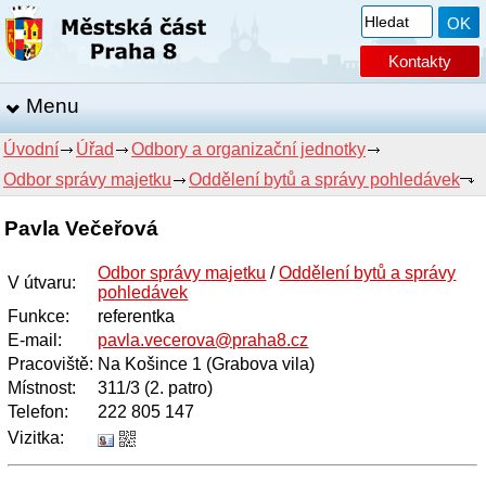
Kontakty
Menu
Úvodní
Úřad
Odbory a organizační jednotky
Odbor správy majetku
Oddělení bytů a správy pohledávek
Pavla Večeřová
Odbor správy majetku
/
Oddělení bytů a správy
V útvaru
:
pohledávek
Funkce
:
referentka
E-mail
:
pavla.vecerova@praha8.cz
Pracoviště
:
Na Košince 1 (Grabova vila)
Místnost
:
311/3 (2. patro)
Telefon
:
222 805 147
Vizitka: