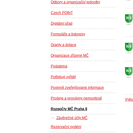
Odbory a organizační jednotky
Czech POINT
Digitální úřad
Formuláře a tiskopisy
Granty a dotace
Organizace zřízené MČ
Podatelna
Potřebuji vyřídit
Povinně zveřejňované informace
Prodeje a pronájmy nemovitostí
Vyti
Rozpočty MČ Praha 8
Závěrečné účty MČ
Rezervační systém