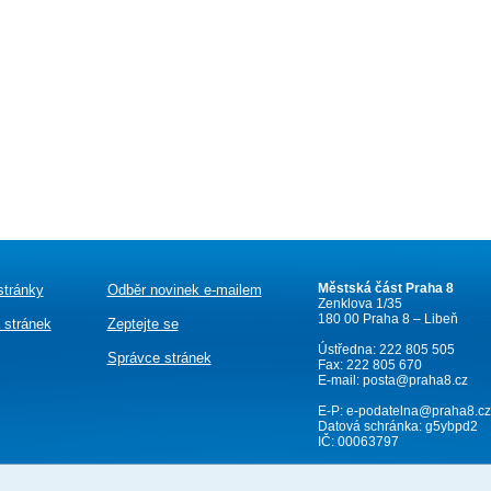
Městská část Praha 8
stránky
Odběr novinek e-mailem
Zenklova 1/35
180 00 Praha 8 – Libeň
 stránek
Zeptejte se
Ústředna: 222 805 505
Správce stránek
Fax: 222 805 670
E-mail:
posta@praha8.cz
E-P:
e-podatelna@praha8.cz
Datová schránka: g5ybpd2
IČ: 00063797