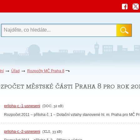
ní
Úřad
Rozpočty MČ Praha 8
zpočet městské části Praha 8 pro rok 20
priloha-c.-1-usneseni
(DOC, 32 kB)
Rozpočet 2011 – příloha č. 1 – Dotační vztahy stanovené hl. m. Praha pro MČ P
priloha-c.-2-usneseni
(XLS, 33 kB)