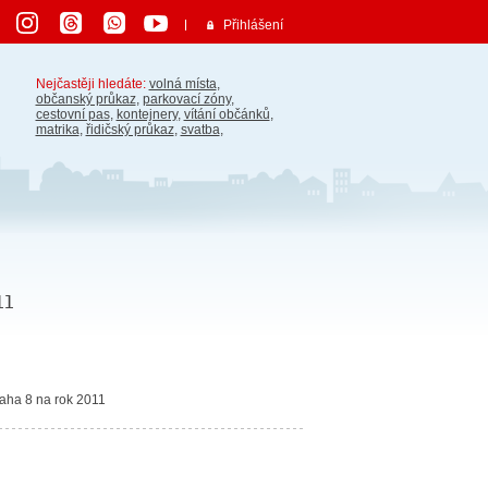
Přihlášení
Nejčastěji hledáte:
volná místa
,
občanský průkaz
,
parkovací zóny
,
cestovní pas
,
kontejnery
,
vítání občánků
,
matrika
,
řidičský průkaz
,
svatba
,
11
raha 8 na rok 2011