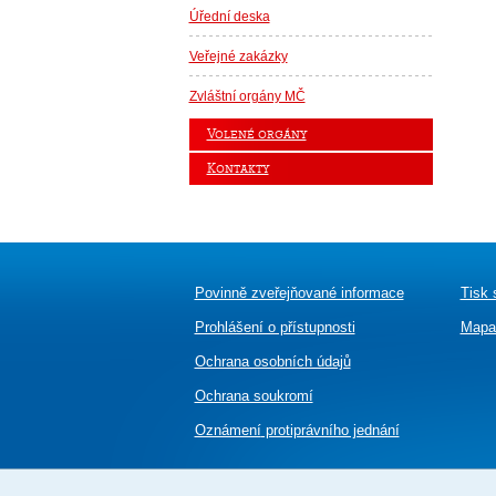
Úřední deska
Veřejné zakázky
Zvláštní orgány MČ
Volené orgány
Kontakty
Povinně zveřejňované informace
Tisk 
Prohlášení o přístupnosti
Mapa
Ochrana osobních údajů
Ochrana soukromí
Oznámení
protiprávního jednání