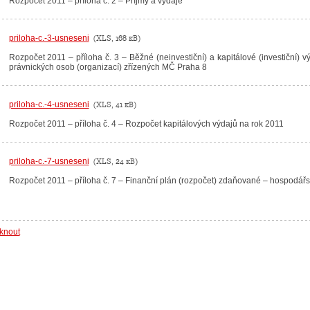
Rozpočet 2011 – příloha č. 2 – Příjmy a výdaje
priloha-c.-3-usneseni
(XLS, 168 kB)
Rozpočet 2011 – příloha č. 3 – Běžné (neinvestiční) a kapitálové (investiční)
právnických osob (organizací) zřízených MČ Praha 8
priloha-c.-4-usneseni
(XLS, 41 kB)
Rozpočet 2011 – příloha č. 4 – Rozpočet kapitálových výdajů na rok 2011
priloha-c.-7-usneseni
(XLS, 24 kB)
Rozpočet 2011 – příloha č. 7 – Finanční plán (rozpočet) zdaňované – hospodář
sknout