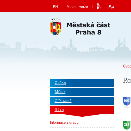
Skočit na obsah
EN
Mobilní verze
Úvod
Ro
Občan
Média
O Praze 8
Úřad
Informace z úřadu