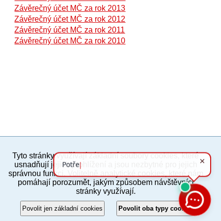
Závěrečný účet MČ za rok 2013
Závěrečný účet MČ za rok 2012
Závěrečný účet MČ za rok 2011
Závěrečný účet MČ za rok 2010
Tyto stránky využívají základní soubory cookies, které
PC verze
ENG
usnadňují jejich prohlížení a jsou nezbytné pro jejich
správnou funkci. Volitelně analytické cookies, které nám
pomáhají porozumět, jakým způsobem návštěvníci
Povinné a praktické informace
stránky využívají.
© 2012–2019 MČ Praha 8
Povolit jen základní cookies
Povolit oba typy cookies