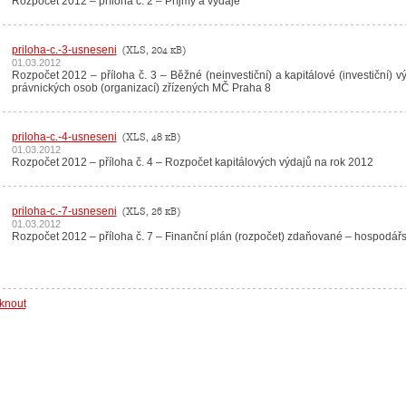
Rozpočet 2012 – příloha č. 2 – Příjmy a výdaje
priloha-c.-3-usneseni
(XLS, 204 kB)
01.03.2012
Rozpočet 2012 – příloha č. 3 – Běžné (neinvestiční) a kapitálové (investiční)
právnických osob (organizací) zřízených MČ Praha 8
priloha-c.-4-usneseni
(XLS, 48 kB)
01.03.2012
Rozpočet 2012 – příloha č. 4 – Rozpočet kapitálových výdajů na rok 2012
priloha-c.-7-usneseni
(XLS, 26 kB)
01.03.2012
Rozpočet 2012 – příloha č. 7 – Finanční plán (rozpočet) zdaňované – hospodář
sknout