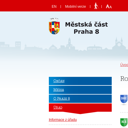
Skočit na obsah
EN
Mobilní verze
Úvod
Ro
Občan
Média
O Praze 8
Úřad
Informace z úřadu