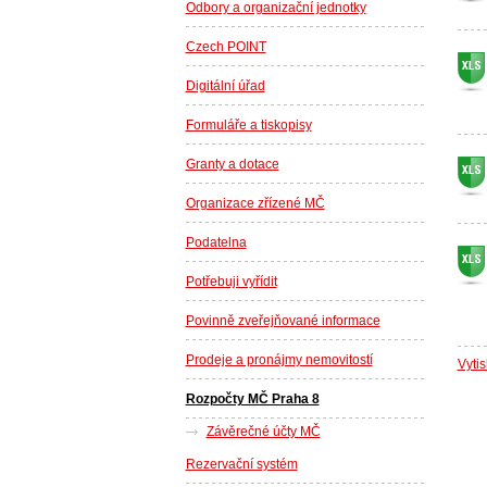
Odbory a organizační jednotky
Czech POINT
Digitální úřad
Formuláře a tiskopisy
Granty a dotace
Organizace zřízené MČ
Podatelna
Potřebuji vyřídit
Povinně zveřejňované informace
Prodeje a pronájmy nemovitostí
Vyti
Rozpočty MČ Praha 8
Závěrečné účty MČ
Rezervační systém