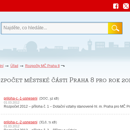
ní
Úřad
Rozpočty MČ Praha 8
zpočet městské části Praha 8 pro rok 20
priloha-c.-1-usneseni
(DOC, 32 kB)
01.03.2012
Rozpočet 2012 – příloha č. 1 – Dotační vztahy stanovené hl. m. Praha pro MČ P
priloha-c.-2-usneseni
(XLS, 71 kB)
01.03.2012