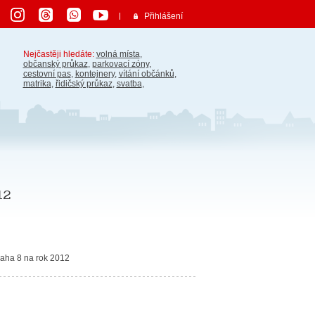
Přihlášení
Nejčastěji hledáte:
volná místa
,
občanský průkaz
,
parkovací zóny
,
cestovní pas
,
kontejnery
,
vítání občánků
,
matrika
,
řidičský průkaz
,
svatba
,
12
raha 8 na rok 2012