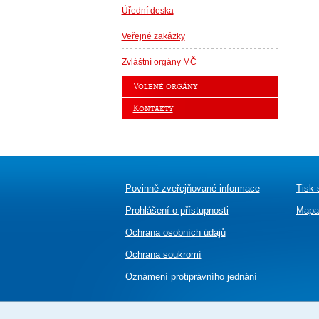
Úřední deska
Veřejné zakázky
Zvláštní orgány MČ
Volené orgány
Kontakty
Povinně zveřejňované informace
Tisk 
Prohlášení o přístupnosti
Mapa
Ochrana osobních údajů
Ochrana soukromí
Oznámení
protiprávního jednání