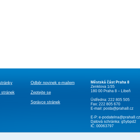
Městská část Praha 8
stránky
Odběr novinek e-mailem
Zenklova 1/35
180 00 Praha 8 – Libeň
 stránek
Zeptejte se
Ústředna: 222 805 505
Správce stránek
Fax: 222 805 670
E-mail:
posta@praha8.cz
E-P:
e-podatelna@praha8.cz
Datová schránka: g5ybpd2
IČ: 00063797