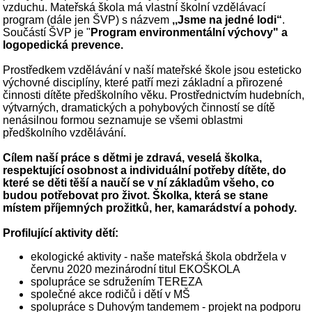
vzduchu. Mateřská škola má vlastní školní vzdělávací
program (dále jen ŠVP) s názvem
,,Jsme na jedné lodi“
.
Součástí ŠVP je "
Program environmentální výchovy" a
logopedická prevence.
Prostředkem vzdělávání v naší mateřské škole jsou esteticko
výchovné disciplíny, které patří mezi základní a přirozené
činnosti dítěte předškolního věku. Prostřednictvím hudebních,
výtvarných, dramatických a pohybových činností se dítě
nenásilnou formou seznamuje se všemi oblastmi
předškolního vzdělávání.
Cílem naší práce s dětmi je zdravá, veselá školka,
respektující osobnost a individuální potřeby dítěte, do
které se děti těší a naučí se v ní základům všeho, co
budou potřebovat pro život. Školka, která se stane
místem příjemných prožitků, her, kamarádství a pohody.
Profilující aktivity dětí:
ekologické aktivity - naše mateřská škola obdržela v
červnu 2020 mezinárodní titul EKOŠKOLA
spolupráce se sdružením TEREZA
společné akce rodičů i dětí v MŠ
spolupráce s Duhovým tandemem - projekt na podporu