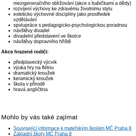
mezigeneračního sbližování (akce s babičkami a dědy)
rozvíjení výchovy ke zdravému životnímu stylu
esteticko výchovné disciplíny jako prostředek
vzdělávání
spolupráce s pedagogicko-psychologickou poradnou
návštěvy divadel
divadelní představení ve školce
návštěvy dopravního hřiště
Akce hrazené rodiči:
předplavecký výcvik
výuka hry na flétnu
dramatický kroužek
keramický kroužek
škola v přírodě
hravá angličtina
Mohlo by vás také zajímat
Související informace k mateřským školám MČ Praha 8
Základní školy MČ Praha 8