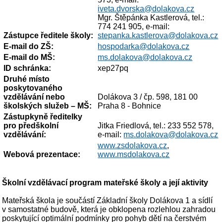
iveta.dvorska@dolakova.cz
Mgr. Štěpánka Kastlerová, tel.:
774 241 905, e-mail:
Zástupce ředitele školy:
stepanka.kastlerova@dolakova.cz
E-mail do ZŠ:
hospodarka@dolakova.cz
E-mail do MŠ:
ms.dolakova@dolakova.cz
ID schránka:
xep27pq
Druhé místo
poskytovaného
vzdělávání nebo
Dolákova 3 / čp. 598, 181 00
školských služeb
–
MŠ:
Praha 8 - Bohnice
Zástupkyně ředitelky
pro předškolní
Jitka Friedlová, tel.: 233 552 578,
vzdělávání:
e-mail:
ms.dolakova@dolakova.cz
www.zsdolakova.cz
,
Webová prezentace:
www.msdolakova.cz
Školní vzdělávací program mateřské školy a její aktivity
Mateřská škola je součástí Základní školy Dolákova 1 a sídlí
v samostatné budově, která je obklopena rozlehlou zahradou
poskytující optimální podmínky pro pohyb dětí na čerstvém