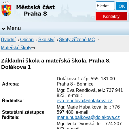
Kontakty
Menu
Úvodní
Občan
Školství
Školy zřízené MČ
Mateřské školy
Základní škola a mateřská škola, Praha 8,
Dolákova 1
Dolákova 1 / čp. 555, 181 00
Adresa:
Praha 8 - Bohnice
Mgr. Eva Rendlová, tel.: 737 941
823, e-mail:
Ředitelka:
eva.rendlova@dolakova.cz
Mgr. Marie Hubálková, tel.: 776
Statutární zástupce
597 480, e-mail:
ředitele:
marie.hubalkova@dolakova.cz
Mgr. Iveta Dvorská, tel.: 774 207
573, e-mail: