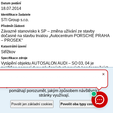
18.07.2014
STI Group s.r.o.
Závazné stanovisko k SP – změna užívání ze stavby
dočasné na stavbu trvalou „Autocentrum PORSCHE PRAHA
– PROSEK“
Střížkov
Vytápění objektu AUTOSALON AUDI – SO 03, 04 je
zajištěno pomocí dvou závěsných plynových kondenzačních
kotlů typu Buderus Logamax plus GB 112 o jednotlivém
výkonu 60 kW.
Tyto stránky využívají základní soubory cookies, které
usnadňují jejich prohlížení a jsou nezbytné pro jejich
Vytápění objektu AUTOSALON A AUTOSERVIS
správnou funkci. Volitelně analytické cookies, které nám
„PORSCHE“ – SO 21, SO 22 je zajištěno pomocí dvou
pomáhají porozumět, jakým způsobem návštěvníci
plynových teplovodních kotlů Buderus Logano o jednotlivém
stránky využívají.
výkonu 130 kW.
Povolit jen základní cookies
Povolit oba typy cookies