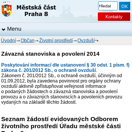
Kontakty
Menu
Úvodní
Občan
Životní prostředí
Ovzduší
Závazná stanoviska a povolení 2014
Poskytování informací dle ustanovení § 30 odst. 1 písm. f)
zákona č. 201/2012 Sb., o ochraně ovzduší
.
Zákonem č. 201/2012 Sb., o ochraně ovzduší, účinným od
01.09.2012, byla zavedena povinnost pro orgány ochrany
ovzduší aktivně zpřístupňovat veřejnosti informace
o podaných žádostech o závazná stanoviska a povolení
provozu a o závazných stanoviscích a povoleních provozu
vydaných na základě těchto žádostí.
Seznam žádostí evidovaných Odborem
životního prostředí Úřadu městské části