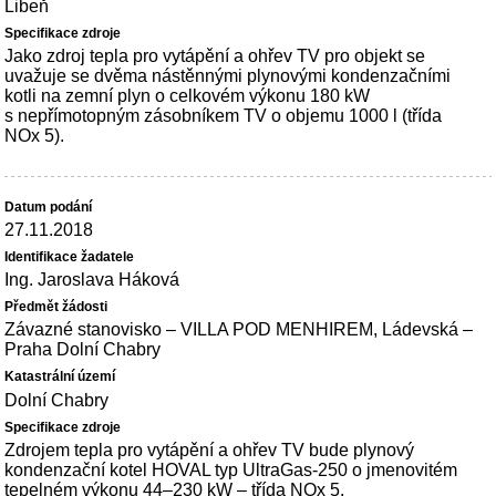
Libeň
Jako zdroj tepla pro vytápění a ohřev TV pro objekt se
uvažuje se dvěma nástěnnými plynovými kondenzačními
kotli na zemní plyn o celkovém výkonu 180 kW
s nepřímotopným zásobníkem TV o objemu 1000 l (třída
NOx 5).
27.11.2018
Ing. Jaroslava Háková
Závazné stanovisko – VILLA POD MENHIREM, Ládevská –
Praha Dolní Chabry
Dolní Chabry
Zdrojem tepla pro vytápění a ohřev TV bude plynový
kondenzační kotel HOVAL typ UltraGas-250 o jmenovitém
tepelném výkonu 44–230 kW – třída NOx 5.