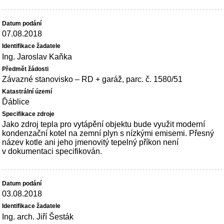
07.08.2018
Ing. Jaroslav Kaňka
Závazné stanovisko – RD + garáž, parc. č. 1580/51
Ďáblice
Jako zdroj tepla pro vytápění objektu bude využit moderní
kondenzační kotel na zemní plyn s nízkými emisemi. Přesný
název kotle ani jeho jmenovitý tepelný příkon není
v dokumentaci specifikován.
03.08.2018
Ing. arch. Jiří Šesták