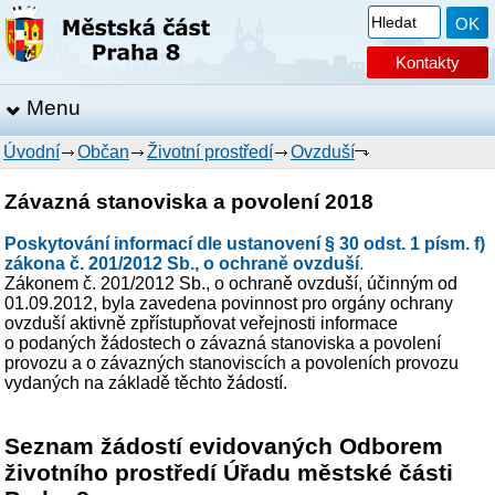
Kontakty
Menu
Úvodní
Občan
Životní prostředí
Ovzduší
Závazná stanoviska a povolení 2018
Poskytování informací dle ustanovení § 30 odst. 1 písm. f)
zákona č. 201/2012 Sb., o ochraně ovzduší
.
Zákonem č. 201/2012 Sb., o ochraně ovzduší, účinným od
01.09.2012, byla zavedena povinnost pro orgány ochrany
ovzduší aktivně zpřístupňovat veřejnosti informace
o podaných žádostech o závazná stanoviska a povolení
provozu a o závazných stanoviscích a povoleních provozu
vydaných na základě těchto žádostí.
Seznam žádostí evidovaných Odborem
životního prostředí Úřadu městské části