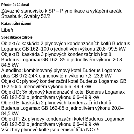
Závazné stanovisko k SP – Plynofikace a vytápění areálu
Štrasburk, Švábky 52/2
Libeň
Objekt A: kaskáda 2 plynových kondenzačních kotlů Buderus
Logamax GB 162–100 o jednotlivém výkonu 20,8–99,5 kW
Objekt B: kaskáda 3 plynových kondenzačních kotlů
Buderus Logamax GB 162–85 o jednotlivém výkonu 20,8–
84,5 kW
Autodílna: kombinovaný plynový kotel Buderus Logamax
plus GB 072-24K o jmenovitém výkonu 7,3–23,6 kW
Objekt C: plynový kondenzační kotel Buderus Logamax GB
192-50i o jmenovitém výkonu 6,6–49,9 kW
Objekt D: 3x plynový kondenzační kotel Buderus Logamax
GB 192-50i o jednotlivém výkonu 6,6–49,9 kW
Objekt E: kaskáda 2 plynových kondenzačních kotlů
Buderus Logamax GB 162-85 o jednotlivém výkonu 20,8–
84,5 kW
Objekt F: 2x plynový kondenzační kotel Buderus Logamax
GB 192-50i o jednotlivém výkonu 6,6–49,9 kW
Všechny plynové kotle jsou emisní třída NOx 5.