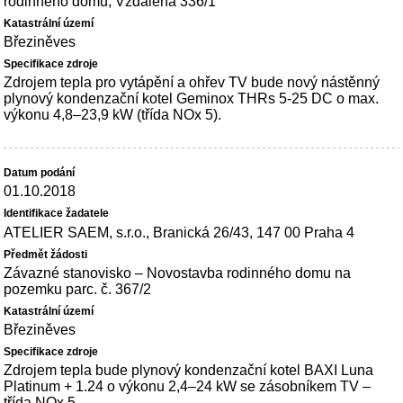
rodinného domu, Vzdálená 336/1
Březiněves
Zdrojem tepla pro vytápění a ohřev TV bude nový nástěnný
plynový kondenzační kotel Geminox THRs 5-25 DC o max.
výkonu 4,8–23,9 kW (třída NOx 5).
01.10.2018
ATELIER SAEM, s.r.o., Branická 26/43, 147 00 Praha 4
Závazné stanovisko – Novostavba rodinného domu na
pozemku parc. č. 367/2
Březiněves
Zdrojem tepla bude plynový kondenzační kotel BAXI Luna
Platinum + 1.24 o výkonu 2,4–24 kW se zásobníkem TV –
třída NOx 5.