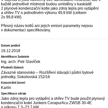
každé jednotlivé místnosti budou umístěny v kaskádě
2 plynové kondenzační kotle jako zdroj tepla pro vytápění
a ohřev TV o jednotlivém výkonu 49,9 kW (celkem
2x 99,8 kW).
Přesný název kotlů ani jejich emisní parametry nejsou
v dokumentaci specifikovány.
19.12.2018
Ing. arch. Petr Slavíček
Závazné stanovisko – Rozšíření stávající půdní bytové
jednotky, Sokolovská 152/16
Karlín
Jako zdroj tepla pro vytápění a ohřev TV bude použit plynový
kondenzační kotel Junkers CerapurAcu ZWSB 30-4E
o výkonu 7,3–23,7 kW.