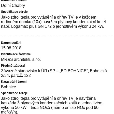
Dolní Chabry
Jako zdroj tepla pro vytápění a ohřev TV je v každém
rodinném domku (10x) navržen plynový kondenzační kotel
např. Logamax plus GN 172 o jednotlivém výkonu 24 kW.
15.08.2018
MR&S architekti, s.r.o.
Závazné stanovisko k ÚR+SP – „BD BOHNICE“, Bohnická
2/34, parc.č. 122
Bohnice
Jako zdroj tepla pro vytápění a ohřev TV je navržena
kaskáda 3 plynových kondenzačních kotlů o jednotlivém
výkonu 50 kW – třída NOx5 (měrné emise NOx pod 60
mg/kWh).