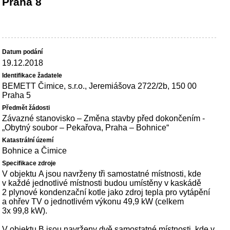
Praha 8
19.12.2018
BEMETT Čimice, s.r.o., Jeremiášova 2722/2b, 150 00
Praha 5
Závazné stanovisko – Změna stavby před dokončením -
„Obytný soubor – Pekařova, Praha – Bohnice“
Bohnice a Čimice
V objektu A jsou navrženy tři samostatné místnosti, kde
v každé jednotlivé místnosti budou umístěny v kaskádě
2 plynové kondenzační kotle jako zdroj tepla pro vytápění
a ohřev TV o jednotlivém výkonu 49,9 kW (celkem
3x 99,8 kW).
V objektu B jsou navrženy dvě samostatné místnosti, kde v