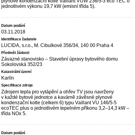
plynové kondenzační kotle Vaillant VUW 236/5-3 eco TEC o
jednotlivém výkonu 19,7 kW (emisní třída 5).
03.11.2018
LUCIDA, s.r.o., M. Cibulkové 356/34, 140 00 Praha 4
Závazné stanovisko – Stavební úpravy bytového domu
Sokolovská 352/23
Karlín
Zdrojem tepla pro vytápění a ohřev TV jsou navrženy
v každé bytové jednotce a kavárně závěsné plynové
kondenzační kotle (celkem 6) typu Vaillant VU 146/5-5
ecoTEC plus o jednotlivém tepelném příkonu 3,2–14,3 kW –
třída NOx 5.