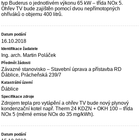
typ Buderus o jednotlivém výkonu 65 kW – třída NOx 5.
Ohřev TV bude zajištěn pomocí dvou nepřímotopných
ohříváků o objemu 400 litrů.
16.10.2018
Ing. arch. Martin Poláček
Závazné stanovisko – Stavební úprava a přístavba RD
Ďáblice, Prácheňská 239/7
Ďáblice
Zdrojem tepla pro vytápění a ohřev TV bude nový plynový
kondenzační kotel např. Therm 24 KDZN + OKH 100 – třída
NOx 5 (měrné emise NOx do 35 mg/kWh).