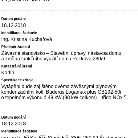
18.12.2018
Ing. Kristina Kuchařová
Závazné stanovisko – Stavební úpravy, nástavba domu
a změna funkčního využití domu Peckova 280/9
Karlín
Vytápění bude zajištěno dvěma závěsnými plynovými
kondenzačními kotli Buderus Logamax plus GB192-50i
o tepelném výkonu á 49 kW (98 kW celkem) – třída NOx 5.
18.12.2018
Ing. arch. Jiří Kostříž, Starý dvůr 38/6, 250 92 Šestajovice