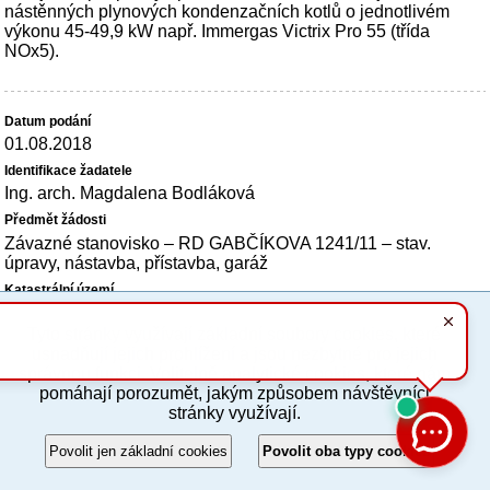
nástěnných plynových kondenzačních kotlů o jednotlivém
výkonu 45-49,9 kW např. Immergas Victrix Pro 55 (třída
NOx5).
01.08.2018
Ing. arch. Magdalena Bodláková
Závazné stanovisko – RD GABČÍKOVA 1241/11 – stav.
úpravy, nástavba, přístavba, garáž
Libeň
Tyto stránky využívají základní soubory cookies, které
usnadňují jejich prohlížení a jsou nezbytné pro jejich
Zdrojem tepla pro každé podlaží domu bude nový plynový
správnou funkci. Volitelně analytické cookies, které nám
kondenzační kotel (třída NOx5) se zásobníkem TV (celkem 4
pomáhají porozumět, jakým způsobem návštěvníci
zdroje). Přesný název kotlů ani jejich jmenovitý tepelný
stránky využívají.
příkon není v dokumentaci uveden.
Povolit jen základní cookies
Povolit oba typy cookies