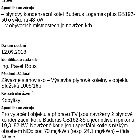
Libeň
– plynový kondenzační kotel Buderus Logamax plus GB192-
50 o výkonu 48 kW
– v obývacích místnostech je navržen krb.
12.09.2018
Ing. Pavel Rous
Závazné stanovisko – Výstavba plynové kotelny v objektu
Služská 1005/16b
Kobylisy
Pro vytápění objektu a přípravu TV jsou navrženy 2 plynové
kondenzační kotle Buderus GB162-85 o jednotlivém příkonu
19,3–82 kW. Navržené kotle jsou speciální kotle s nízkým
obsahem NOx pod 70 mg/kWh (resp. 24,1 mg/kWh) – třída
NOx 5.