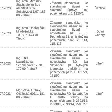
Ing. arch. Miroslav
Závazné stanovisko ke
Stach, atelier Boq
stavebnímu řízení –
07.2023
architekti s.r.o.,
Ďáblice
stavební úpravy RD,
Sokolovská 1/67, 186
pozemek parc. č. 1220/6.
00 Praha 8
Závazné stanovisko ke
sloučenému územnímu a
Ing. arch. Ondřej Žák,
stavebnímu řízení –
Mládežnická
Dolní
07.2023
novostavba RD v ul.
1032/16, 674 01
Chabry
Podhořská 71, umístěný na
Třebíč
pozemních parc. č. 114,
115, 116
Závazné stanovisko ke
sloučenému územnímu a
Ing. Jitka
stavebnímu řízení –
Lazarčíková,
novostavba BD Na
07.2023
Libeň
Schnirchova 1253/3,
Slovance (8 bytových
170 00 Praha 7
jednotek), umístěna na
pozemcích parc. č. 1815/1,
1815/2
Závazné stanovisko ke
sloučenému územnímu a
Mgr. Pavel Hříbek,
stavebnímu řízení –
07.2023
Olštýnská 607/1, 181
novostavba RD Na Labuťce
Libeň
00 Praha 8
II, místo stavby na
pozemcích parc. č. 2593/12,
2593/13, 2593/14, 2593/27
Závazné stanovisko k