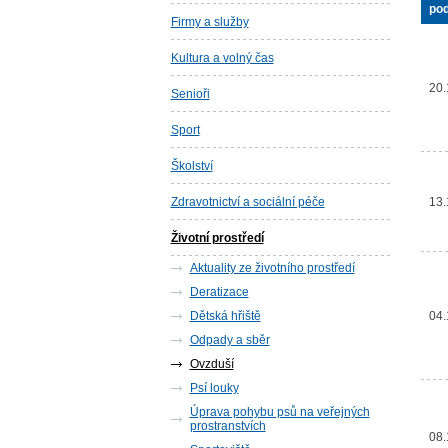
pod
Firmy a služby
Kultura a volný čas
20.
Senioři
Sport
Školství
Zdravotnictví a sociální péče
13.
Životní prostředí
Aktuality ze životního prostředí
Deratizace
Dětská hřiště
04.
Odpady a sběr
Ovzduší
Psí louky
Úprava pohybu psů na veřejných
prostranstvích
08.