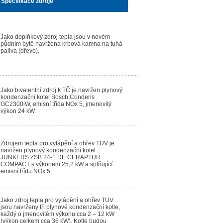
Specifikace zdroje
Jako doplňkový zdroj tepla jsou v novém
půdním bytě navržena krbová kamna na tuhá
paliva (dřevo).
Jako bivalentní zdroj k TČ je navržen plynový
kondenzační kotel Bosch Condens
GC2300iW, emisní třída NOx 5, jmenovitý
výkon 24 kW.
Zdrojem tepla pro vytápění a ohřev TUV je
navržen plynový kondenzační kotel
JUNKERS ZSB 24-1 DE CERAPTUR
COMPACT s výkonem 25,2 kW a splňující
emisní třídu NOx 5.
Jako zdroj tepla pro vytápění a ohřev TUV
jsou navrženy tři plynové kondenzační kotle,
každý o jmenovitém výkonu cca 2 – 12 kW
(výkon celkem cca 36 kW). Kotle budou