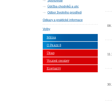
Sportoviště
Údržba chodníků a ulic
Odbor životního prostředí
Odkazy a praktické informace
08.
Volby
Média
O Praze 8
Úřad
11.
Volené orgány
Kontakty
30.