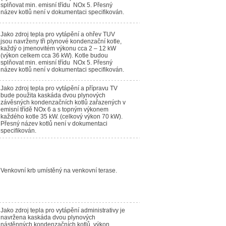
splňovat min. emisní třídu NOx 5. Přesný
název kotlů není v dokumentaci specifikován.
Jako zdroj tepla pro vytápění a ohřev TUV
jsou navrženy tři plynové kondenzační kotle,
každý o jmenovitém výkonu cca 2 – 12 kW
(výkon celkem cca 36 kW). Kotle budou
splňovat min. emisní třídu NOx 5. Přesný
název kotlů není v dokumentaci specifikován.
Jako zdroj tepla pro vytápění a přípravu TV
bude použita kaskáda dvou plynových
závěsných kondenzačních kotlů zařazených v
emisní třídě NOx 6 a s topným výkonem
každého kotle 35 kW. (celkový výkon 70 kW).
Přesný název kotlů není v dokumentaci
specifikován.
Venkovní krb umístěný na venkovní terase.
Jako zdroj tepla pro vytápění administrativy je
navržena kaskáda dvou plynových
nástěnných kondenzačních kotlů, výkon