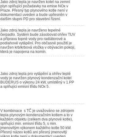
Jako zdroj tepla je navržen kotel na zemní
plyn splňující požadavky na emise NOx v
Praze. Přesný typ plynového kotle není v
dokumentaci uveden a bude upřesněn v
dalším stupni PD pro stavební řízení.
Jako zdroj tepla je navrženo tepelné
čerpadlo. Systém bude zásobovat ohřev TUV
a přípravu topné vody pro radiátorové a
podlahové vytápění. Pro občasné použití je
navržen krb/krbová vložka v obývacím pokoji,
která je napojena na komín.
Jako zdroj tepla pro vytápění a ohřev teplé
vody je navržen plynový kondenzační kotel
BUDERUS o výkonu 24 kW, umístěný v 1.PP
a splňující emisní třídu NOx 5.
V kombinace s TČ je uvažováno se zdrojem
tepla plynovým kondenzačním kotlem a to v
každém objektu (celkem dva plynové kotle),
splňující min. emisní třídu 5, s min.
jmenovitým výkonem každého kotle 50 kW.
Přesný název kotlů ani přesný jmenovitý
výkon kotle není v dokumentaci uveden.