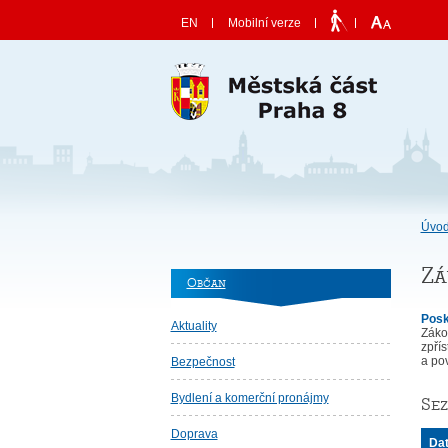
Skočit na obsah
EN
Mobilní verze
Úvod
Zá
Občan
Posk
Aktuality
Záko
zpří
a po
Bezpečnost
Bydlení a komerční pronájmy
Sez
Doprava
Da