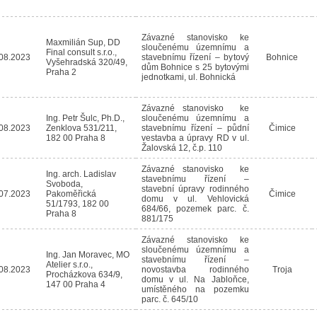
Závazné stanovisko ke
Maxmilián Sup, DD
sloučenému územnímu a
Final consult s.r.o.,
08.2023
stavebnímu řízení – bytový
Bohnice
Vyšehradská 320/49,
dům Bohnice s 25 bytovými
Praha 2
jednotkami, ul. Bohnická
Závazné stanovisko ke
Ing. Petr Šulc, Ph.D.,
sloučenému územnímu a
08.2023
Zenklova 531/211,
stavebnímu řízení – půdní
Čimice
182 00 Praha 8
vestavba a úpravy RD v ul.
Žalovská 12, č.p. 110
Závazné stanovisko ke
Ing. arch. Ladislav
stavebnímu řízení –
Svoboda,
stavební úpravy rodinného
07.2023
Pakoměřická
Čimice
domu v ul. Vehlovická
51/1793, 182 00
684/66, pozemek parc. č.
Praha 8
881/175
Závazné stanovisko ke
sloučenému územnímu a
Ing. Jan Moravec, MO
stavebnímu řízení –
Atelier s.r.o.,
08.2023
novostavba rodinného
Troja
Procházkova 634/9,
domu v ul. Na Jabloňce,
147 00 Praha 4
umístěného na pozemku
parc. č. 645/10