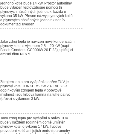
jednoho kotle bude 14 kW. Prostor autodílny
bude vytápěn teplovzdušně pomocí tří
plynových nástěnných jednotek, každá o
výkonu 35 kW. Přesné názvy plynových kotlů
a plynových nástěnných jednotek není v
dokumentaci uveden.
Jako zdroj tepla je navržen nový kondenzační
plynový kotel s výkonem 2,8 – 20 kW (např.
Bosch Condens GC900iW 20 E 23), splňující
emisní třídu NOx 5.
Zdrojem tepla pro vytápění a ohřev TUV je
plynový kotel JUNKERS ZW 23-1 AE 23 a
doplňkovým zdrojem tepla v pobytové
místnosti jsou krbová kamna na tuhé palivo
(dřevo) s výkonem 3 kW.
Jako zdroj tepla pro vytápění a ohřev TUV
bude v každém rodinném domě umístěn
plynový kotel o výkonu 17 kW. Typové
provedení kotlů ani jejich emisní parametry