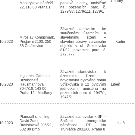
Chabry
Masarykovo nábřeží
parkové plochy, umístěné
22, 110 00 Praha 1
na pozemcích parc. č.
1279/87, 1279/111, 1279/1
Závazné stanovisko ke
sloučenému územnímu a
Miroslav Königsmark,
stavebnímu řízení –
10.2023
Přístavní 2103, 250
stavební úpravy stávajícího
Karlín
88 Čelákovice
objektu v ul. Sokolovská
81/32, pozemek parc. č.
272, 777
Závazné stanovisko k
Ing. arch. Gabriela
územnímu řízení –
Brzobohatá,
novostavba bytového domu
10.2023
Hausmannova
Střížkovská s 12 bytovými
Libeň
3047/18, 143 00
jednotkami, umístěná na
Praha 12 - Modřany
pozemcích parc. č. 1947/1,
1947/2
Plancraft s.r.o., Ing.
Závazné stanovisko k SP –
David Zumr,
Snížení energetické
10.2023
Libeň
Bratislavská 206/21,
náročnosti RD, Na
602 00 Brno
Truhlářce 2032/60, Praha 8