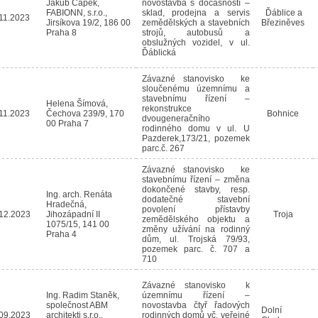
Jakub Čapek,
novostavba s dočasností –
FABIONN, s.r.o.,
sklad, prodejna a servis
Ďáblice a
11.2023
Jirsíkova 19/2, 186 00
zemědělských a stavebních
Březiněves
Praha 8
strojů, autobusů a
obslužných vozidel, v ul.
Ďáblická
Závazné stanovisko ke
sloučenému územnímu a
stavebnímu řízení –
Helena Šímová,
rekonstrukce
11.2023
Čechova 239/9, 170
Bohnice
dvougeneračního
00 Praha 7
rodinného domu v ul. U
Pazderek,173/21, pozemek
parc.č. 267
Závazné stanovisko ke
stavebnímu řízení – změna
dokončené stavby, resp.
Ing. arch. Renáta
dodatečné stavební
Hradečná,
povolení přístavby
12.2023
Jihozápadní II
Troja
zemědělského objektu a
1075/15, 141 00
změny užívání na rodinný
Praha 4
dům, ul. Trojská 79/93,
pozemek parc. č. 707 a
710
Závazné stanovisko k
Ing. Radim Staněk,
územnímu řízení –
společnost ABM
novostavba čtyř řadových
Dolní
09.2023
architekti s.r.o.,
rodinných domů vč. veřejné