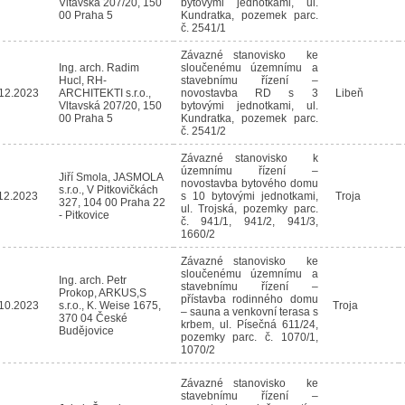
Vltavská 207/20, 150
bytovými jednotkami, ul.
00 Praha 5
Kundratka, pozemek parc.
č. 2541/1
Závazné stanovisko ke
Ing. arch. Radim
sloučenému územnímu a
Hucl, RH-
stavebnímu řízení –
12.2023
ARCHITEKTI s.r.o.,
novostavba RD s 3
Libeň
Vltavská 207/20, 150
bytovými jednotkami, ul.
00 Praha 5
Kundratka, pozemek parc.
č. 2541/2
Závazné stanovisko k
územnímu řízení –
Jiří Smola, JASMOLA
novostavba bytového domu
s.r.o., V Pitkovičkách
12.2023
s 10 bytovými jednotkami,
Troja
327, 104 00 Praha 22
ul. Trojská, pozemky parc.
- Pitkovice
č. 941/1, 941/2, 941/3,
1660/2
Závazné stanovisko ke
sloučenému územnímu a
Ing. arch. Petr
stavebnímu řízení –
Prokop, ARKUS,S
přístavba rodinného domu
10.2023
s.r.o., K. Weise 1675,
Troja
– sauna a venkovní terasa s
370 04 České
krbem, ul. Písečná 611/24,
Budějovice
pozemky parc. č. 1070/1,
1070/2
Závazné stanovisko ke
stavebnímu řízení –