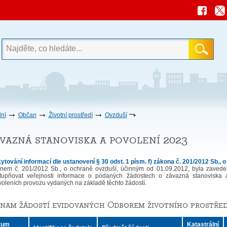
ní
Občan
Životní prostředí
Ovzduší
vazná stanoviska a povolení 2023
ytování informací dle ustanovení § 30 odst. 1 písm. f) zákona č. 201/2012 Sb., 
nem č. 201/2012 Sb., o ochraně ovzduší, účinným od 01.09.2012, byla zavede
stupňovat veřejnosti informace o podaných žádostech o závazná stanoviska 
voleních provozu vydaných na základě těchto žádostí.
nam žádostí evidovaných Odborem životního prostřed
tum
Katastrální