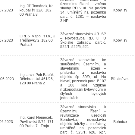
územnímu řízení – změna
Ing. Jiří Tománek, Ke
stavby RD v ul. Na pecích
07.2023
koupališti 32/6, 182
Kobylisy
34, umístěný na pozemku
00 Praha 8
parc. č. 1281 – nástavba
3.NP
Závazné stanovisko ÚR+SP
ORESTA spol. s r.o., U
– Novostavba RD, ul. U
07.2023
Třešňovky 2, 182 00
Kobylisy
Školské zahrady, parc.č.
Praha 8
522/1, 522/5, 521
Závazné stanovisko ke
sloučenému územnímu a
stavebnímu řízení –
přístavba a nástavba
Ing. arch. Petr Babák,
objektu čp 39/9, ul. Na
.06.2023
Bělehradská 461/26,
Březiněves
hlavní, pozemek parc. č.107
120 00 Praha 2
a 108, kde vznikne
nízkopodlažní bytový dům o
čtyřech bytových
jednotkách
Závazné stanovisko k
územnímu řízení –
revitalizace usedlosti
Ing. Karel Němeček,
Bendovka,- novostavba
06.2023
Povltavská 5/74, 171
Bohnice
objektu údržby a moštárny,
00 Praha 7 - Troja
umístěné na pozemcích
parc. č. 525/1, 626, 627,