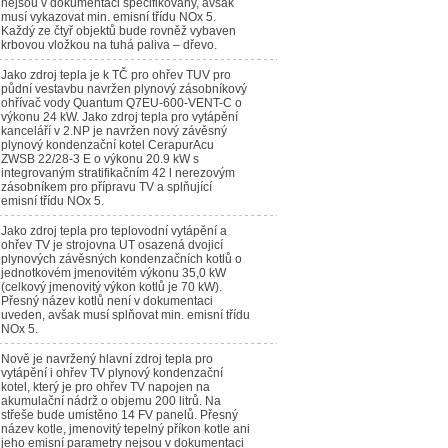
nejsou v dokumentaci specifikovány, avšak
musí vykazovat min. emisní třídu NOx 5.
Každý ze čtyř objektů bude rovněž vybaven
krbovou vložkou na tuhá paliva – dřevo.
Jako zdroj tepla je k TČ pro ohřev TUV pro
půdní vestavbu navržen plynový zásobníkový
ohřívač vody Quantum Q7EU-600-VENT-C o
výkonu 24 kW. Jako zdroj tepla pro vytápění
kanceláří v 2.NP je navržen nový závěsný
plynový kondenzační kotel CerapurAcu
ZWSB 22/28-3 E o výkonu 20.9 kW s
integrovaným stratifikačním 42 l nerezovým
zásobníkem pro přípravu TV a splňující
emisní třídu NOx 5.
Jako zdroj tepla pro teplovodní vytápění a
ohřev TV je strojovna UT osazená dvojicí
plynových závěsných kondenzačních kotlů o
jednotkovém jmenovitém výkonu 35,0 kW
(celkový jmenovitý výkon kotlů je 70 kW).
Přesný název kotlů není v dokumentaci
uveden, avšak musí splňovat min. emisní třídu
NOx 5.
Nově je navržený hlavní zdroj tepla pro
vytápění i ohřev TV plynový kondenzační
kotel, který je pro ohřev TV napojen na
akumulační nádrž o objemu 200 litrů. Na
střeše bude umístěno 14 FV panelů. Přesný
název kotle, jmenovitý tepelný příkon kotle ani
jeho emisní parametry nejsou v dokumentaci