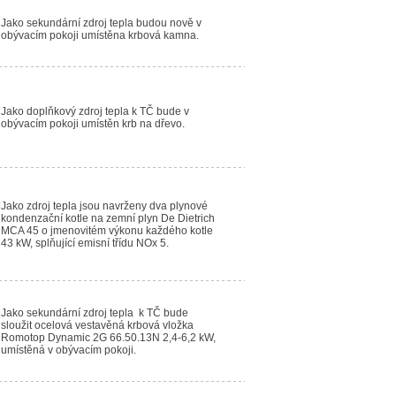
Jako sekundární zdroj tepla budou nově v
obývacím pokoji umístěna krbová kamna.
Jako doplňkový zdroj tepla k TČ bude v
obývacím pokoji umístěn krb na dřevo.
Jako zdroj tepla jsou navrženy dva plynové
kondenzační kotle na zemní plyn De Dietrich
MCA 45 o jmenovitém výkonu každého kotle
43 kW, splňující emisní třídu NOx 5.
Jako sekundární zdroj tepla k TČ bude
sloužit ocelová vestavěná krbová vložka
Romotop Dynamic 2G 66.50.13N 2,4-6,2 kW,
umístěná v obývacím pokoji.