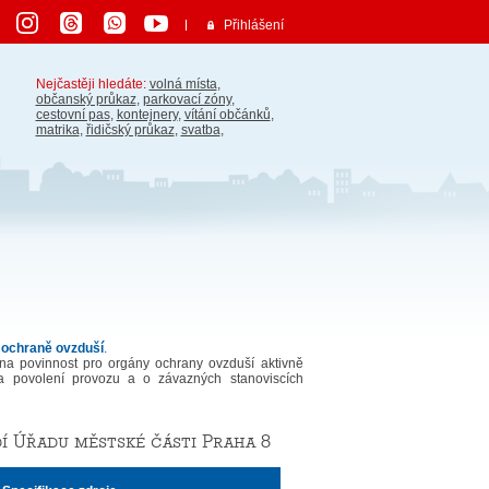
Přihlášení
Nejčastěji hledáte:
volná místa
,
občanský průkaz
,
parkovací zóny
,
cestovní pas
,
kontejnery
,
vítání občánků
,
matrika
,
řidičský průkaz
,
svatba
,
o ochraně ovzduší
.
na povinnost pro orgány ochrany ovzduší aktivně
a povolení provozu a o závazných stanoviscích
í Úřadu městské části Praha 8