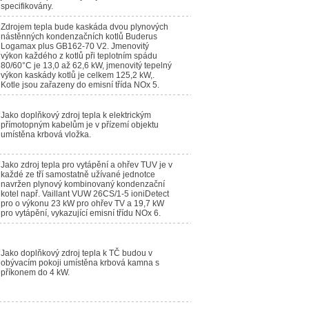
specifikovány.
Zdrojem tepla bude kaskáda dvou plynových
nástěnných kondenzačních kotlů Buderus
Logamax plus GB162-70 V2. Jmenovitý
výkon každého z kotlů při teplotním spádu
80/60°C je 13,0 až 62,6 kW, jmenovitý tepelný
výkon kaskády kotlů je celkem 125,2 kW,.
Kotle jsou zařazeny do emisní třída NOx 5.
Jako doplňkový zdroj tepla k elektrickým
přímotopným kabelům je v přízemí objektu
umístěna krbová vložka.
Jako zdroj tepla pro vytápění a ohřev TUV je v
každé ze tří samostatně užívané jednotce
navržen plynový kombinovaný kondenzační
kotel např. Vaillant VUW 26CS/1-5 ioniDetect
pro o výkonu 23 kW pro ohřev TV a 19,7 kW
pro vytápění, vykazující emisní třídu NOx 6.
Jako doplňkový zdroj tepla k TČ budou v
obývacím pokoji umístěna krbová kamna s
příkonem do 4 kW.