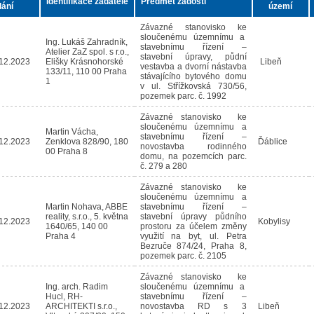
Identifikace žadatele
Předmět žádosti
ání
území
Závazné stanovisko ke
sloučenému územnímu a
Ing. Lukáš Zahradník,
stavebnímu řízení –
Atelier ZaZ spol. s r.o.,
stavební úpravy, půdní
12.2023
Elišky Krásnohorské
Libeň
vestavba a dvorní nástavba
133/11, 110 00 Praha
stávajícího bytového domu
1
v ul. Střížkovská 730/56,
pozemek parc. č. 1992
Závazné stanovisko ke
sloučenému územnímu a
Martin Vácha,
stavebnímu řízení –
12.2023
Zenklova 828/90, 180
Ďáblice
novostavba rodinného
00 Praha 8
domu, na pozemcích parc.
č. 279 a 280
Závazné stanovisko ke
sloučenému územnímu a
Martin Nohava, ABBE
stavebnímu řízení –
reality, s.r.o., 5. května
stavební úpravy půdního
12.2023
Kobylisy
1640/65, 140 00
prostoru za účelem změny
Praha 4
využití na byt, ul. Petra
Bezruče 874/24, Praha 8,
pozemek parc. č. 2105
Závazné stanovisko ke
Ing. arch. Radim
sloučenému územnímu a
Hucl, RH-
stavebnímu řízení –
12.2023
ARCHITEKTI s.r.o.,
novostavba RD s 3
Libeň