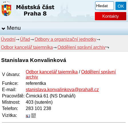
Kontakty
Menu
Úvodní
Úřad
Odbory a organizační jednotky
Odbor kancelář tajemníka
Oddělení správní archiv
Stanislava Konvalinková
Odbor kancelář tajemníka
/
Oddělení správní
V útvaru
:
archiv
Funkce
:
referentka
E-mail
:
stanislava.konvalinkova@praha8.cz
Pracoviště
:
Čimická 61 (NS Draháň)
Místnost
:
403 (suterén)
Telefon
:
283 101 238
Vizitka: