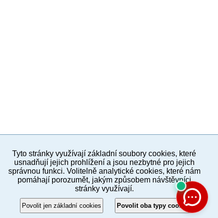
Tyto stránky využívají základní soubory cookies, které
PC verze
ENG
usnadňují jejich prohlížení a jsou nezbytné pro jejich
správnou funkci. Volitelně analytické cookies, které nám
pomáhají porozumět, jakým způsobem návštěvníci
Povinné a praktické informace
stránky využívají.
© 2012–2019 MČ Praha 8
Povolit jen základní cookies
Povolit oba typy cookies