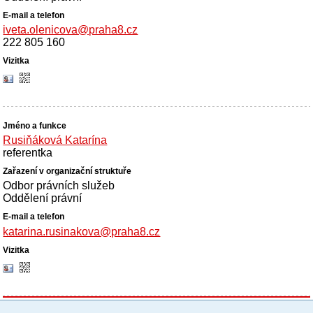
iveta.olenicova@praha8.cz
222 805 160
Rusiňáková Katarína
referentka
Odbor právních služeb
Oddělení právní
katarina.rusinakova@praha8.cz