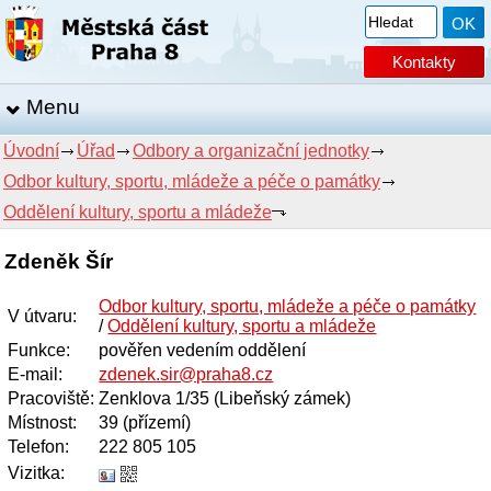
Kontakty
Menu
Úvodní
Úřad
Odbory a organizační jednotky
Odbor kultury, sportu, mládeže a péče o památky
Oddělení kultury, sportu a mládeže
Zdeněk Šír
Odbor kultury, sportu, mládeže a péče o památky
V útvaru
:
/
Oddělení kultury, sportu a mládeže
Funkce
:
pověřen vedením oddělení
E-mail
:
zdenek.sir@praha8.cz
Pracoviště
:
Zenklova 1/35 (Libeňský zámek)
Místnost
:
39 (přízemí)
Telefon
:
222 805 105
Vizitka: