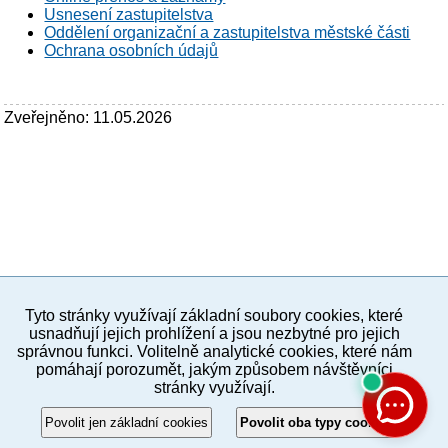
Usnesení zastupitelstva
Oddělení organizační a zastupitelstva městské části
Ochrana osobních údajů
Zveřejněno: 11.05.2026
Tyto stránky využívají základní soubory cookies, které
PC verze
ENG
usnadňují jejich prohlížení a jsou nezbytné pro jejich
správnou funkci. Volitelně analytické cookies, které nám
pomáhají porozumět, jakým způsobem návštěvníci
Povinné a praktické informace
stránky využívají.
© 2012–2019 MČ Praha 8
Povolit jen základní cookies
Povolit oba typy cookies