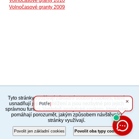
Volnočasové granty 2010
Volnočasové granty 2009
Tyto stránky využívají základní soubory cookies, které
PC verze
ENG
usnadňují jejich prohlížení a jsou nezbytné pro jejich
správnou funkci. Volitelně analytické cookies, které nám
pomáhají porozumět, jakým způsobem návštěvníci
Povinné a praktické informace
stránky využívají.
© 2012–2019 MČ Praha 8
Povolit jen základní cookies
Povolit oba typy cookies