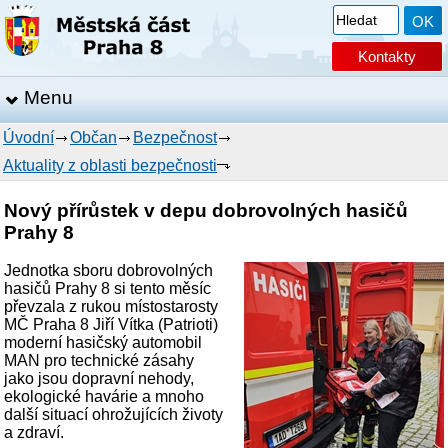
Kontakty
Menu
Úvodní
Občan
Bezpečnost
Aktuality z oblasti bezpečnosti
Nový přírůstek v depu dobrovolných hasičů
Prahy 8
Jednotka sboru dobrovolných
hasičů Prahy 8 si tento měsíc
převzala z rukou místostarosty
MČ Praha 8 Jiří Vítka (Patrioti)
moderní hasičský automobil
MAN pro technické zásahy
jako jsou dopravní nehody,
ekologické havárie a mnoho
další situací ohrožujících životy
a zdraví.