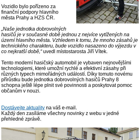
Vozidlo bylo pořízeno za
finanční podpory hlavního
města Prahy a HZS ČR.
„Naše jednotka dobrovolných
hasičů je v současné době jednou z nejvíce vytížených na
území hlavního města. Vzhledem k tomu, že mnoho zásahů je
technického charakteru, bude vozidlo nasazeno do výjezdu v
co nejkratší době,“
uvedl místostarosta Jiří Vítek.
Tento moderní hasičský automobil je vybaven nejnovějšími
technologiemi, které umožní rychlé a efektivní zásahy při
různých typech mimořádných událostí. Díky tomuto novému
přírůstku bude jednotka dobrovolných hasičů Prahy 8
schopna ještě lépe plnit své povinnosti a poskytovat pomoc
občanům v nouzi.
Dostávejte aktuality
na váš e-mail.
Každý den zasíláme všechny novinky z webu v jedné
přehledné zprávě.