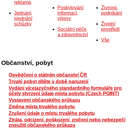
reklama
Poskytování
Živnost,
Jednání,
informací,
podnikání
sjednání
výpisy
schůzky
Životní
Sociální péče
prostředí
a zdravotnictví
Vše
Občanství, pobyt
Osvědčení o státním občanství ČR
Trvalý pobyt dítěte v době narození
Vydání vícejazyčného standardního formuláře pro
účely stvrzení údaje místa pobytu (Czech POINT)
Vystavení občanského průkazu
Změna místa trvalého pobytu
Zrušení údaje o místu trvalého pobytu
Ztráta, odcizení, poškození, zničení nebo nebezpečí
zneužití občanského průkazu