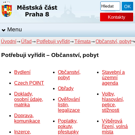
Kontakty
Menu
Úvodní
Úřad
Potřebuji vyřídit
Témata
Občanství, pobyt
Potřebuji vyřídit – Občanství, pobyt
Bydlení
Občanství,
Stavební a
pobyt
územní
Czech POINT
agenda
Obřady
Doklady,
Volby,
osobní údaje,
Ověřování
hlasování,
matrika
listin,
petice,
legalizace
stížnosti
Doprava,
komunikace
Poplatky,
Výběrová
pokuty,
řízení, volná
Inzerce,
přestupky
místa