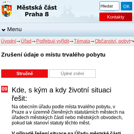
Kontakty
Menu
Úvodní
Úřad
Potřebuji vyřídit
Témata
Občanství, pobyt
Zrušení údaje o místu trvalého pobytu
Stručně
Úplné znění
Kde, s kým a kdy životní situaci
09
řešit:
Na obecním úřadu podle místa trvalého pobytu, v
Praze a v územně členěných statutárních městech na
úřadech městských částí nebo městských obvodech,
pokud tak stanoví statuty těchto měst.
V případě řešení situace na Úřadu městské části