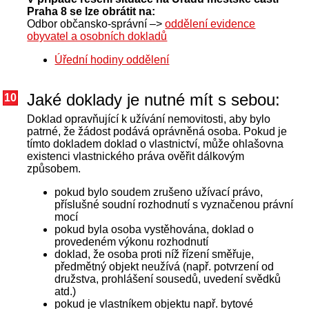
Praha 8 se lze obrátit na:
Odbor občansko-správní –>
oddělení evidence
obyvatel a osobních dokladů
Úřední hodiny oddělení
Jaké doklady je nutné mít s sebou:
10
Doklad opravňující k užívání nemovitosti, aby bylo
patrné, že žádost podává oprávněná osoba. Pokud je
tímto dokladem doklad o vlastnictví, může ohlašovna
existenci vlastnického práva ověřit dálkovým
způsobem.
pokud bylo soudem zrušeno užívací právo,
příslušné soudní rozhodnutí s vyznačenou právní
mocí
pokud byla osoba vystěhována, doklad o
provedeném výkonu rozhodnutí
doklad, že osoba proti níž řízení směřuje,
předmětný objekt neužívá (např. potvrzení od
družstva, prohlášení sousedů, uvedení svědků
atd.)
pokud je vlastníkem objektu např. bytové