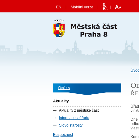
Skočit na obsah
EN
Mobilní verze
Úvod
Od
Občan
ře
Aktuality
Úřad
Aktuality z městské části
v řeš
Informace z úřadu
Dne 
odbo
Slovo starosty
vlast
Bezpečnost
Kont