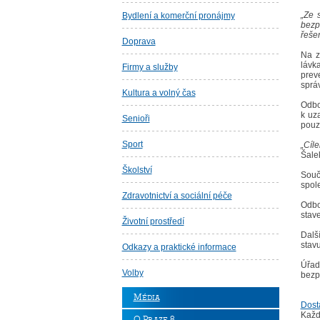
„Ze 
Bydlení a komerční pronájmy
bezp
řešen
Doprava
Na z
lávk
Firmy a služby
prev
sprá
Kultura a volný čas
Odbo
k uz
Senioři
pouz
Sport
„Cíl
Šale
Školství
Souč
spole
Zdravotnictví a sociální péče
Odbo
stav
Životní prostředí
Dalš
stavu
Odkazy a praktické informace
Úřad
Volby
bezp
Média
Dostá
Každ
O Praze 8