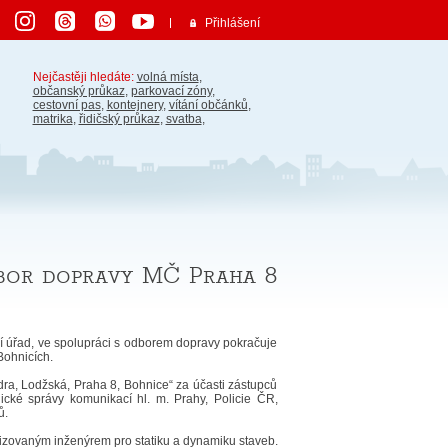
Přihlášení
Nejčastěji hledáte:
volná místa
,
občanský průkaz
,
parkovací zóny
,
cestovní pas
,
kontejnery
,
vítání občánků
,
matrika
,
řidičský průkaz
,
svatba
,
dbor dopravy MČ Praha 8
ní úřad, ve spolupráci s odborem dopravy pokračuje
Bohnicích.
dra, Lodžská, Praha 8, Bohnice“ za účasti zástupců
cké správy komunikací hl. m. Prahy, Policie ČR,
ů.
izovaným inženýrem pro statiku a dynamiku staveb.