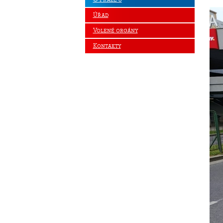
Úřad
Volené orgány
Kontakty