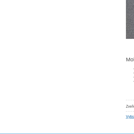
Moh
Zveř
Vyti