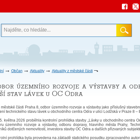
ní
Občan
Aktuality
Aktuality z městské části
bor územního rozvoje a výstavby a o
ší stav lávek u OC Odra
 městské části Praha 8, odbor územního rozvoje a výstavby jako příslušný staveb
ení technického stavu lávek u obchodního centra Odra v ulici Lodžská v Praze 8 – 
5. května 2026 proběhla kontrolní prohlídka stavby „Lávky u obchodního centra O
ru územního rozvoje a výstavby, odboru dopravy, hlavního města Prahy, Techni
níků dotčených nemovitostí, investora stavby OC Odra a dalších přizvaných subjekt
rolní prohlídka byla provedena na základě statického posudku zpracovaného autor