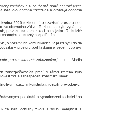
aticky zajištěny a v současné době nehrozí jejich
štění není dlouhodobě udržitelné a vyžaduje odborné
 května 2026 rozhodnutí o uzavření prostoru pod
ně zásobovacího zálivu. Rozhodnutí bylo vydáno z
sob, provozu na komunikaci a majetku. Technické
t vhodnými technickými opatřeními.
 Sb., o pozemních komunikacích. V praxi nyní dojde
 Lodžská v prostoru pod lávkami a vedení dopravy
ež bude prostor odborně zabezpečen,“
doplnil Martin
h zabezpečovacích prací, v rámci kterého byla
provést trvalé zabezpečení konstrukcí lávek.
dnotlivým částem konstrukcí, rozsah provedených
požadovaných podkladů a vyhodnocení technického
 zajištění ochrany života a zdraví veřejnosti a