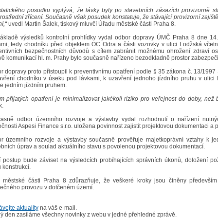
statického posudku vyplývá, že lávky byly po stavebních zásazích provizorně st
rostřední zřícení. Současně však posudek konstatuje, že stávající provizorní zaji
í,“
uvedl Martin Šalek, tiskový mluvčí Úřadu městské části Praha 8.
ákladě výsledků kontrolní prohlídky vydal odbor dopravy ÚMČ Praha 8 dne 14.
ami, tedy chodníku před objektem OC Odra a části vozovky v ulici Lodžská včet
entivních bezpečnostních důvodů s cílem zabránit možnému ohrožení zdraví o
vě komunikací hl. m. Prahy bylo současně nařízeno bezodkladně prostor zabezpeči
r dopravy proto přistoupil k preventivnímu opatření podle § 35 zákona č. 13/1997
avření chodníku v úseku pod lávkami, k uzavření jednoho jízdního pruhu v ulici
e jedním jízdním pruhem.
em přijatých opatření je minimalizovat jakékoli riziko pro veřejnost do doby, n
k.
asně odbor územního rozvoje a výstavby vydal rozhodnutí o nařízení nutnýc
čnosti Aspesi Finance s.r.o. uložena povinnost zajistit projektovou dokumentaci a 
r územního rozvoje a výstavby současně prověřuje majetkoprávní vztahy k je
ebních úprav a soulad aktuálního stavu s povolenou projektovou dokumentací.
í postup bude záviset na výsledcích probíhajících správních úkonů, doložení 
 konstrukcí.
 městské části Praha 8 zdůrazňuje, že veškeré kroky jsou činěny především k
ečného provozu v dotčeném území.
vejte aktuality
na váš e-mail.
ý den zasíláme všechny novinky z webu v jedné přehledné zprávě.