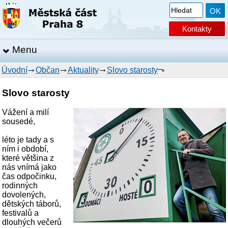
Kontakty
Menu
Úvodní
Občan
Aktuality
Slovo starosty
Slovo starosty
Vážení a milí
sousedé,
léto je tady a s
ním i období,
které většina z
nás vnímá jako
čas odpočinku,
rodinných
dovolených,
dětských táborů,
festivalů a
dlouhých večerů