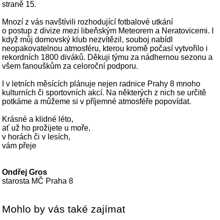
straně 15.
Mnozí z vás navštívili rozhodující fotbalové utkání
o postup z divize mezi libeňským Meteorem a Neratovicemi. I
když můj domovský klub nezvítězil, souboj nabídl
neopakovatelnou atmosféru, kterou kromě počasí vytvořilo i
rekordních 1800 diváků. Děkuji týmu za nádhernou sezonu a
všem fanouškům za celoroční podporu.
I v letních měsících plánuje nejen radnice Prahy 8 mnoho
kulturních či sportovních akcí. Na některých z nich se určitě
potkáme a můžeme si v příjemné atmosféře popovídat.
Krásné a klidné léto,
ať už ho prožijete u moře,
v horách či v lesích,
vám přeje
Ondřej Gros
starosta MČ Praha 8
Mohlo by vás také zajímat