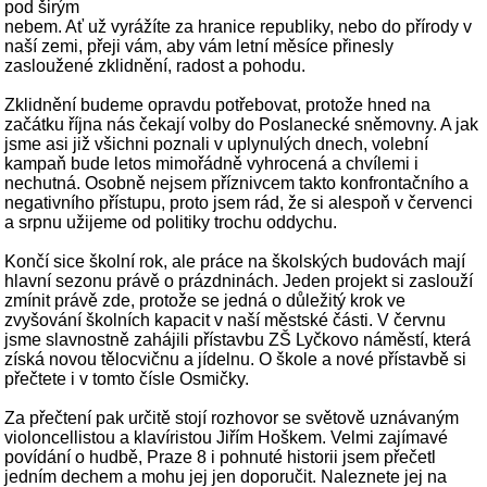
pod širým
nebem. Ať už vyrážíte za hranice republiky, nebo do přírody v
naší zemi, přeji vám, aby vám letní měsíce přinesly
zasloužené zklidnění, radost a pohodu.
Zklidnění budeme opravdu potřebovat, protože hned na
začátku října nás čekají volby do Poslanecké sněmovny. A jak
jsme asi již všichni poznali v uplynulých dnech, volební
kampaň bude letos mimořádně vyhrocená a chvílemi i
nechutná. Osobně nejsem příznivcem takto konfrontačního a
negativního přístupu, proto jsem rád, že si alespoň v červenci
a srpnu užijeme od politiky trochu oddychu.
Končí sice školní rok, ale práce na školských budovách mají
hlavní sezonu právě o prázdninách. Jeden projekt si zaslouží
zmínit právě zde, protože se jedná o důležitý krok ve
zvyšování školních kapacit v naší městské části. V červnu
jsme slavnostně zahájili přístavbu ZŠ Lyčkovo náměstí, která
získá novou tělocvičnu a jídelnu. O škole a nové přístavbě si
přečtete i v tomto čísle Osmičky.
Za přečtení pak určitě stojí rozhovor se světově uznávaným
violoncellistou a klavíristou Jiřím Hoškem. Velmi zajímavé
povídání o hudbě, Praze 8 i pohnuté historii jsem přečetl
jedním dechem a mohu jej jen doporučit. Naleznete jej na