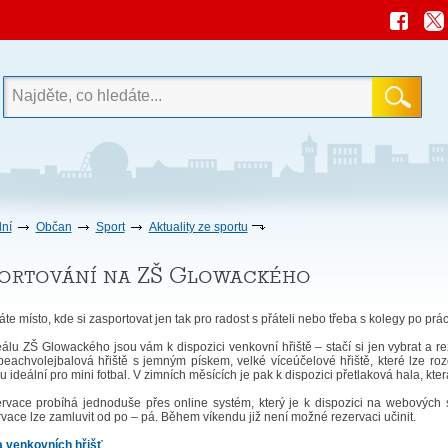
ní
Občan
Sport
Aktuality ze sportu
ortování na ZŠ Glowackého
te místo, kde si zasportovat jen tak pro radost s přáteli nebo třeba s kolegy po prác
eálu ZŠ Glowackého jsou vám k dispozici venkovní hřiště – stačí si jen vybrat a r
beachvolejbalová hřiště s jemným pískem, velké víceúčelové hřiště, které lze ro
u ideální pro mini fotbal. V zimních měsících je pak k dispozici přetlaková hala, kt
rvace probíhá jednoduše přes online systém, který je k dispozici na webových
vace lze zamluvit od po – pá. Během víkendu již není možné rezervaci učinit.
 venkovních hřišť