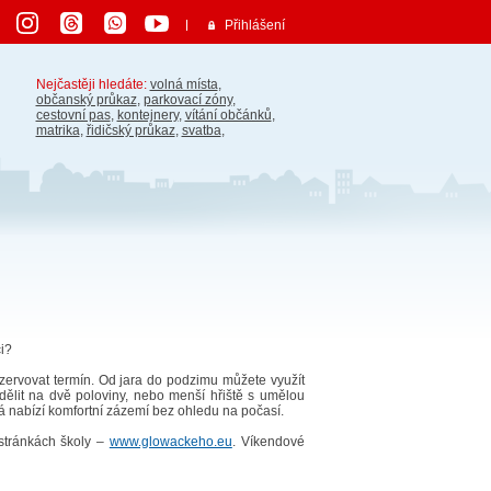
Přihlášení
Nejčastěji hledáte:
volná místa
,
občanský průkaz
,
parkovací zóny
,
cestovní pas
,
kontejnery
,
vítání občánků
,
matrika
,
řidičský průkaz
,
svatba
,
i?
ezervovat termín. Od jara do podzimu můžete využít
zdělit na dvě poloviny, nebo menší hřiště s umělou
erá nabízí komfortní zázemí bez ohledu na počasí.
 stránkách školy –
www.glowackeho.eu
. Víkendové