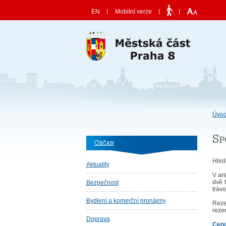
Skočit na obsah
EN
Mobilní verze
Úvod
Sp
Občan
Hledá
Aktuality
V ar
dvě 
Bezpečnost
trávo
Bydlení a komerční pronájmy
Reze
rezer
Doprava
Cena