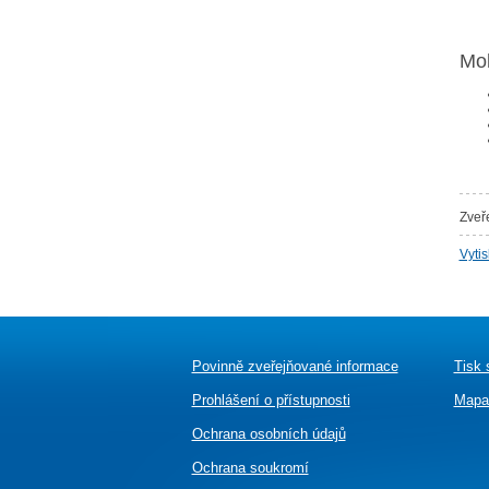
Moh
Zveř
Vyti
Povinně zveřejňované informace
Tisk 
Prohlášení o přístupnosti
Mapa
Ochrana osobních údajů
Ochrana soukromí