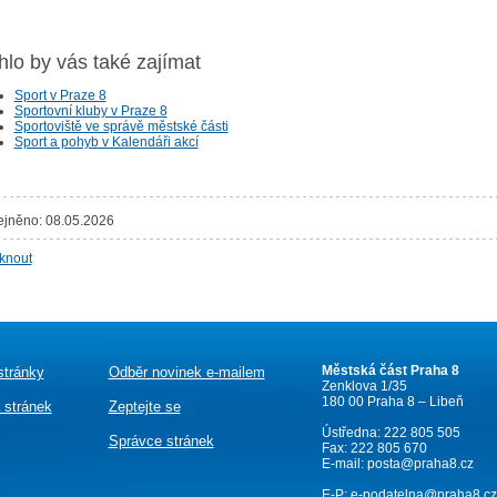
lo by vás také zajímat
Sport v Praze 8
Sportovní kluby v Praze 8
Sportoviště ve správě městské části
Sport a pohyb v Kalendáři akcí
ejněno: 08.05.2026
sknout
Městská část Praha 8
stránky
Odběr novinek e-mailem
Zenklova 1/35
180 00 Praha 8 – Libeň
 stránek
Zeptejte se
Ústředna: 222 805 505
Správce stránek
Fax: 222 805 670
E-mail:
posta@praha8.cz
E-P:
e-podatelna@praha8.cz