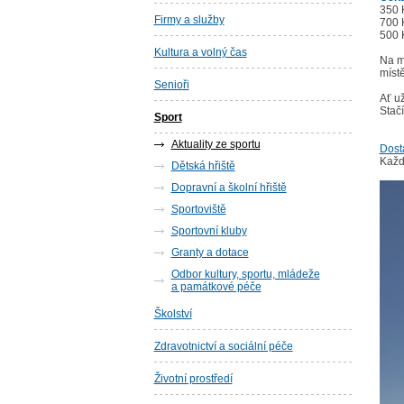
350 K
Firmy a služby
700 K
500 K
Kultura a volný čas
Na m
místě
Senioři
Ať u
Stačí
Sport
Aktuality ze sportu
Dostá
Každ
Dětská hřiště
Dopravní a školní hřiště
Sportoviště
Sportovní kluby
Granty a dotace
Odbor kultury, sportu, mládeže
a památkové péče
Školství
Zdravotnictví a sociální péče
Životní prostředí