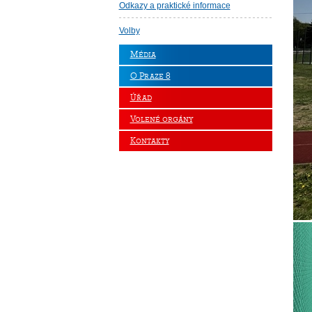
Odkazy a praktické informace
Volby
Média
O Praze 8
Úřad
Volené orgány
Kontakty