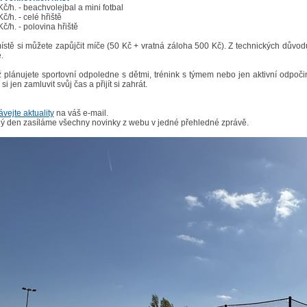
č/h. - beachvolejbal a mini fotbal
č/h. - celé hřiště
č/h. - polovina hřiště
ístě si můžete zapůjčit míče (50 Kč + vratná záloha 500 Kč). Z technických důvo
.
ž plánujete sportovní odpoledne s dětmi, trénink s týmem nebo jen aktivní odpoč
 si jen zamluvit svůj čas a přijít si zahrát.
vejte aktuality
na váš e-mail.
ý den zasíláme všechny novinky z webu v jedné přehledné zprávě.