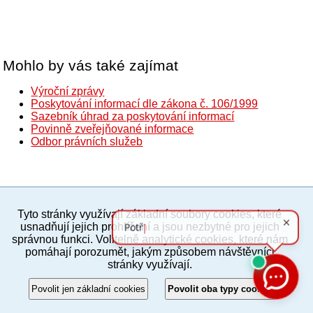
Mohlo by vás také zajímat
Výroční zprávy
Poskytování informací dle zákona č. 106/1999
Sazebník úhrad za poskytování informací
Povinně zveřejňované informace
Odbor právních služeb
Tyto stránky využívají základní soubory cookies, které
PC verze
ENG
usnadňují jejich prohlížení a jsou nezbytné pro jejich
správnou funkci. Volitelně analytické cookies, které nám
pomáhají porozumět, jakým způsobem návštěvníci
Povinné a praktické informace
stránky využívají.
© 2012–2019 MČ Praha 8
Povolit jen základní cookies
Povolit oba typy cookies