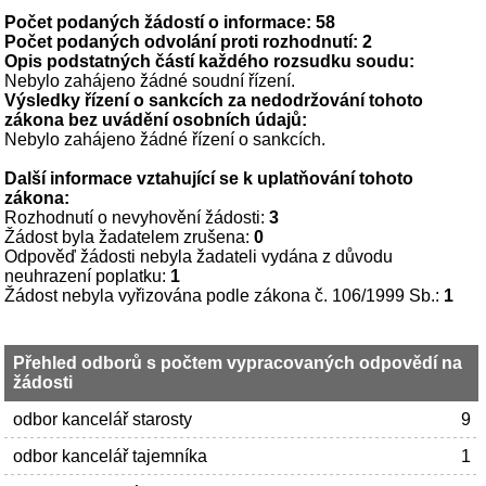
Počet podaných žádostí o informace: 58
Počet podaných odvolání proti rozhodnutí: 2
Opis podstatných částí každého rozsudku soudu:
Nebylo zahájeno žádné soudní řízení.
Výsledky řízení o sankcích za nedodržování tohoto
zákona
bez uvádění osobních údajů:
Nebylo zahájeno žádné řízení o sankcích.
Další informace vztahující se k uplatňování tohoto
zákona:
Rozhodnutí o nevyhovění žádosti:
3
Žádost byla žadatelem zrušena:
0
Odpověď žádosti nebyla žadateli vydána z důvodu
neuhrazení poplatku:
1
Žádost nebyla vyřizována podle zákona č. 106/1999 Sb.:
1
Přehled odborů s počtem vypracovaných odpovědí na
žádosti
odbor kancelář starosty
9
odbor kancelář tajemníka
1