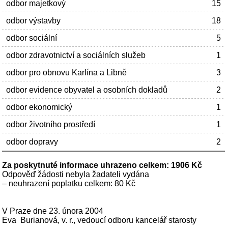
odbor majetkový
15
odbor výstavby
18
odbor sociální
5
odbor zdravotnictví a sociálních služeb
1
odbor pro obnovu Karlína a Libně
3
odbor evidence obyvatel a osobních dokladů
2
odbor ekonomický
1
odbor životního prostředí
1
odbor dopravy
2
Za poskytnuté informace uhrazeno celkem: 1906 Kč
Odpověď žádosti nebyla žadateli vydána
– neuhrazení poplatku celkem: 80 Kč
V Praze dne 23. února 2004
Eva Burianová, v. r., vedoucí odboru kancelář starosty