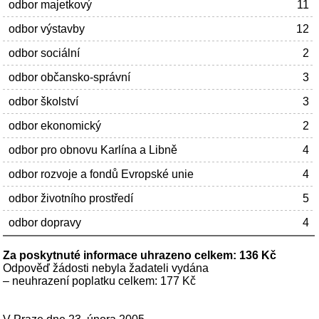
odbor majetkový
11
odbor výstavby
12
odbor sociální
2
odbor občansko-správní
3
odbor školství
3
odbor ekonomický
2
odbor pro obnovu Karlína a Libně
4
odbor rozvoje a fondů Evropské unie
4
odbor životního prostředí
5
odbor dopravy
4
Za poskytnuté informace uhrazeno celkem: 136 Kč
Odpověď žádosti nebyla žadateli vydána
– neuhrazení poplatku celkem: 177 Kč