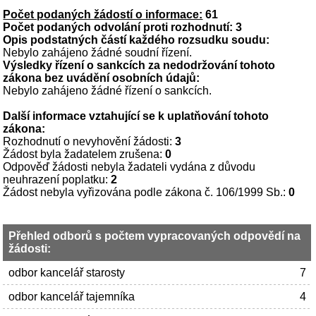
Počet podaných žádostí o informace:
61
Počet podaných odvolání proti rozhodnutí: 3
Opis podstatných částí každého rozsudku soudu:
Nebylo zahájeno žádné soudní řízení.
Výsledky řízení o sankcích za nedodržování tohoto
zákona
bez uvádění osobních údajů:
Nebylo zahájeno žádné řízení o sankcích.
Další informace vztahující se k uplatňování tohoto
zákona:
Rozhodnutí o nevyhovění žádosti:
3
Žádost byla žadatelem zrušena:
0
Odpověď žádosti nebyla žadateli vydána z důvodu
neuhrazení poplatku:
2
Žádost nebyla vyřizována podle zákona č. 106/1999 Sb.:
0
Přehled odborů s počtem vypracovaných odpovědí na
žádosti:
odbor kancelář starosty
7
odbor kancelář tajemníka
4