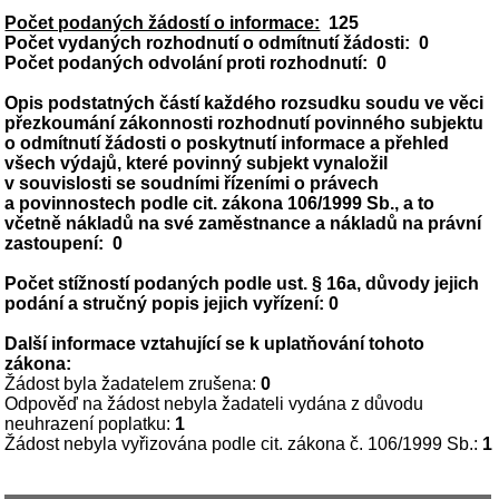
Počet podaných žádostí o informace:
125
Počet vydaných rozhodnutí o odmítnutí žádosti: 0
Počet podaných odvolání proti rozhodnutí: 0
Opis podstatných částí každého rozsudku soudu ve věci
přezkoumání zákonnosti rozhodnutí povinného subjektu
o odmítnutí žádosti o poskytnutí informace a přehled
všech výdajů, které povinný subjekt vynaložil
v souvislosti se soudními řízeními o právech
a povinnostech podle cit. zákona 106/1999 Sb., a to
včetně nákladů na své zaměstnance a nákladů na právní
zastoupení: 0
Počet stížností podaných podle ust. § 16a, důvody jejich
podání a stručný popis jejich vyřízení:
0
Další informace vztahující se k uplatňování tohoto
zákona:
Žádost byla žadatelem zrušena:
0
Odpověď na žádost nebyla žadateli vydána z důvodu
neuhrazení poplatku:
1
Žádost nebyla vyřizována podle cit. zákona č. 106/1999 Sb.:
1