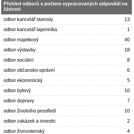
Přehled odborů s počtem vypracovaných odpovědí na
žádosti:
odbor kancelář starosty
13
odbor kancelář tajemníka
1
odbor majetkový
40
odbor výstavby
18
odbor sociální
8
odbor občansko-správní
6
odbor ekonomický
5
odbor bytový
10
odbor dopravy
7
odbor životního prostředí
10
odbor zakázek a investic
2
odbor živnostenský
4