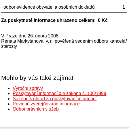
odbor evidence obyvatel a osobních dokladů
1
Za poskytnuté informace uhrazeno celkem: 0 Kč
V Praze dne 26. února 2008
Renáta Markytánová, v. r., pověřená vedením odboru kancelář
starosty
Mohlo by vás také zajímat
Výroční zprávy
Poskytování informací dle zákona č. 106/1999
Sazebník úhrad za poskytování informací
Povinně zveřejňované informace
Odbor právních služeb