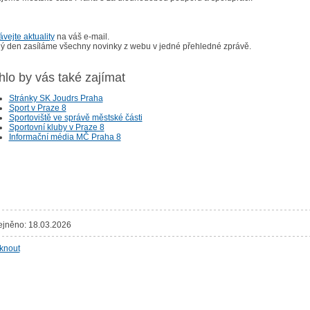
vejte aktuality
na váš e-mail.
ý den zasíláme všechny novinky z webu v jedné přehledné zprávě.
lo by vás také zajímat
Stránky SK Joudrs Praha
Sport v Praze 8
Sportoviště ve správě městské části
Sportovní kluby v Praze 8
Informační média MČ Praha 8
ejněno: 18.03.2026
sknout