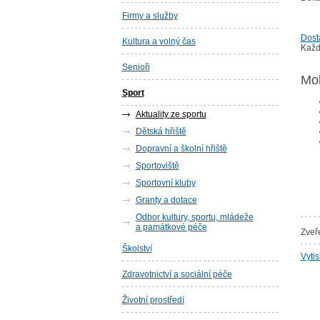
Firmy a služby
Dostá
Kultura a volný čas
Každ
Senioři
Moh
Sport
Aktuality ze sportu
Dětská hřiště
Dopravní a školní hřiště
Sportoviště
Sportovní kluby
Granty a dotace
Odbor kultury, sportu, mládeže
a památkové péče
Zveř
Školství
Vyti
Zdravotnictví a sociální péče
Životní prostředí