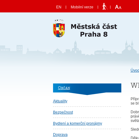
Skočit na obsah
EN
Mobilní verze
Úvod
WB
Občan
Přípr
Aktuality
se bl
Dobr
Bezpečnost
právě
světa
Bydlení a komerční pronájmy
Sledu
Doprava
Děku