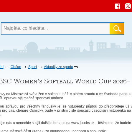
ní
Občan
Sport
Aktuality ze sportu
SC Women’s Softball World Cup 2026–
avy na Mistrovství světa žen v softballu běží v plném proudu a ve Svoboda parku už j
íží opravdu výjimečná sportovní událost.
ou zprávou pro všechny fanoušky je, že vstupenky půjdou do předprodeje už 
 pro vás, čtenáře Osmičky, bude v příštím čísle součástí časopisu i vstupenka na 
.
jte nás a nenechte si ujít další informace na www.joudrs.cz – těšíme se, že budete 
jeme Městské části Praha 8 za dlouhodobou podporu a spolupráci.