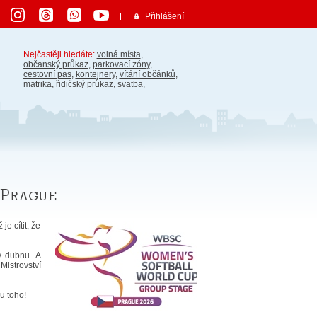
Přihlášení
Nejčastěji hledáte:
volná místa
,
občanský průkaz
,
parkovací zóny
,
cestovní pas
,
kontejnery
,
vítání občánků
,
matrika
,
řidičský průkaz
,
svatba
,
 Prague
e cítit, že
v dubnu. A
Mistrovství
u toho!