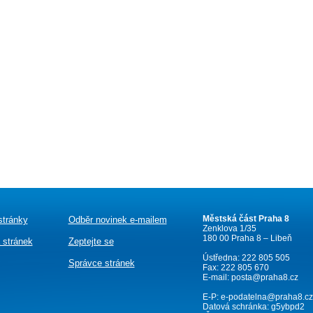
Městská část Praha 8
stránky
Odběr novinek e-mailem
Zenklova 1/35
180 00 Praha 8 – Libeň
 stránek
Zeptejte se
Ústředna: 222 805 505
Správce stránek
Fax: 222 805 670
E-mail:
posta@praha8.cz
E-P:
e-podatelna@praha8.cz
Datová schránka: g5ybpd2