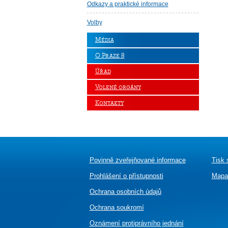
Odkazy a praktické informace
Volby
Média
O Praze 8
Úřad
Volené orgány
Kontakty
Povinně zveřejňované informace
Tisk 
Prohlášení o přístupnosti
Mapa
Ochrana osobních údajů
Ochrana soukromí
Oznámení
protiprávního jednání