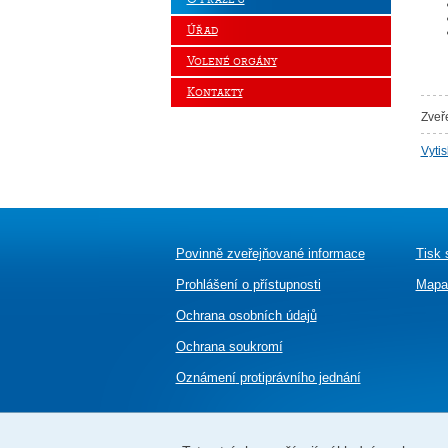
Úřad
Volené orgány
Kontakty
Zveř
Vyti
Povinně zveřejňované informace
Tisk 
Prohlášení o přístupnosti
Mapa
Ochrana osobních údajů
Ochrana soukromí
Oznámení
protiprávního jednání