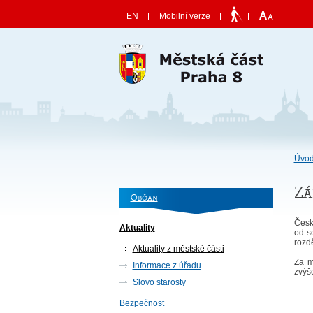
Skočit na obsah
EN
Mobilní verze
Úvod
Zá
Občan
Česk
Aktuality
od s
rozd
Aktuality z městské části
Za m
Informace z úřadu
zvýš
Slovo starosty
Bezpečnost