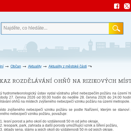
ní
Občan
Aktuality
Aktuality z městské části
kaz rozdělávání ohňů na rizikových mís
ý hydrometeorologický ústav vydal výstrahu před nebezpečím požáru na území hlav
oboty 27. června 2026 od 00.00 hodin do neděle 28. června 2026 do 24.00 hodin n
ělávání ohňů na místech zvýšeného nebezpečí vzniku požáru na území metropole.
ísto zvýšeného nebezpečí vzniku požáru se podle Nařízení, kterým se stanov
eného nebezpečí vzniku požáru, považuje:
lesní porost a jeho okolí do vzdálenosti 50 m od jeho okraje,
lesopark, park, zahrada a další porosty umožňující vznik a šíření požáru,
sklady sena, slámy a jejich okolí do vzdálenosti 50 m od jejich okraje,