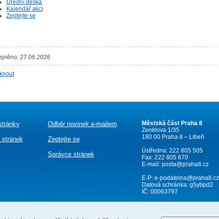
Úřední deska
Kalendář akcí
Zeptejte se
ejněno: 27.06.2026
sknout
Městská část Praha 8
stránky
Odběr novinek e-mailem
Zenklova 1/35
180 00 Praha 8 – Libeň
 stránek
Zeptejte se
Ústředna: 222 805 505
Správce stránek
Fax: 222 805 670
E-mail:
posta@praha8.cz
E-P:
e-podatelna@praha8.cz
Datová schránka: g5ybpd2
IČ: 00063797