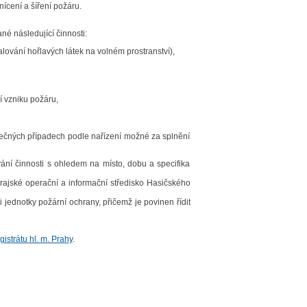
ícení a šíření požáru.
é následující činnosti:
lování hořlavých látek na volném prostranství),
í vzniku požáru,
mečných případech podle nařízení možné za splnění
ání činnosti s ohledem na místo, dobu a specifika
krajské operační a informační středisko Hasičského
i jednotky požární ochrany, přičemž je povinen řídit
istrátu hl. m. Prahy
.