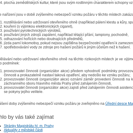
plocha zemědělských kultur, které jsou svým rostlinným charakterem schopny vzn
e nařízení jsou v době zvýšeného nebezpečí vzniku požáru v těchto místech zakázan
rozdělávání nebo udržovaní otevřeného ohně (například pálení klestu a kůry, spa
kouření (s výjimkou elektronických cigaret),
používání pyrotechnických výrobků,
používání jiných zdrojů zapálení, například létající přání, lampiony, pochodně,
odhazování hořících nebo doutnajících předmětů,
jízda parní lokomotivy, pokud nejsou zajištěna bezpečnostní opatření k zamezen
spotřebovávání vody ze zdroje pro hašení požárů k jiným účelům než k hašení.
ělávání nebo udržovaní otevřeného ohně na těchto rizikových místech je ve výji
to podmínek:
provozovatel činnosti (organizátor akce) předem vyhodnotí podmínky provozov
činnosti a prokazatelně nastaví taková opatření, aby nedošlo ke vzniku požáru;
provozovatel činnosti (organizátor akce) oznámí záměr provedení činnosti na 
záchranného sboru hlavního města Prahy před zahájením činnosti,
provozovatel činnosti (organizátor akce) zajistí před zahájením činnosti asistenc
se pokyny jejího velitele.
ášení doby zvýšeného nebezpečí vzniku požáru je zveřejněno na
Úřední desce Mag
lo by vás také zajímat
Stránky Magistrátu hl. m. Prahy
Aktuality z městské části