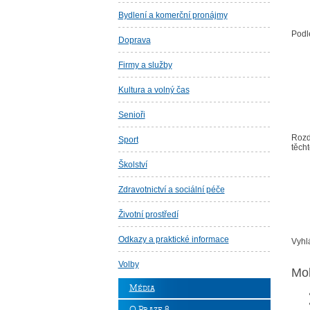
Bydlení a komerční pronájmy
Podl
Doprava
Firmy a služby
Kultura a volný čas
Senioři
Rozd
Sport
těch
Školství
Zdravotnictví a sociální péče
Životní prostředí
Odkazy a praktické informace
Vyhl
Volby
Moh
Média
O Praze 8