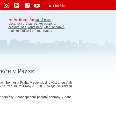
Přihlášení
Nejčastěji hledáte:
volná místa
,
občanský průkaz
,
parkovací zóny
,
cestovní pas
,
kontejnery
,
vítání občánků
,
matrika
,
řidičský průkaz
,
svatba
,
tech v Praze
ního města Prahy. V souvislosti s výstrahou platí
ařízení hl. m. Prahy č. 6/2019 týkající se zákazu
í podmínky k zabezpečení požární ochrany v době