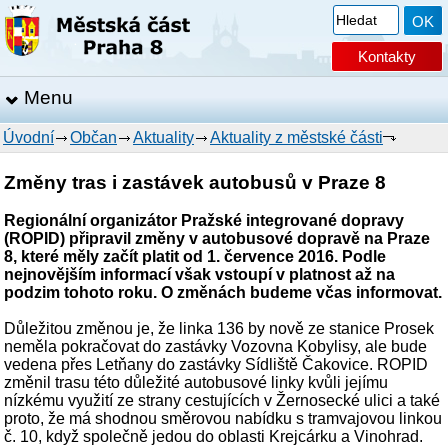
Kontakty
Menu
Úvodní
Občan
Aktuality
Aktuality z městské části
Změny tras i zastávek autobusů v Praze 8
Regionální organizátor Pražské integrované dopravy
(ROPID) připravil změny v autobusové dopravě na Praze
8, které měly začít platit od 1. července 2016. Podle
nejnovějším informací však vstoupí v platnost až na
podzim tohoto roku. O změnách budeme včas informovat.
Důležitou změnou je, že linka 136 by nově ze stanice Prosek
neměla pokračovat do zastávky Vozovna Kobylisy, ale bude
vedena přes Letňany do zastávky Sídliště Čakovice. ROPID
změnil trasu této důležité autobusové linky kvůli jejímu
nízkému využití ze strany cestujících v Žernosecké ulici a také
proto, že má shodnou směrovou nabídku s tramvajovou linkou
č. 10, když společně jedou do oblasti Krejcárku a Vinohrad.