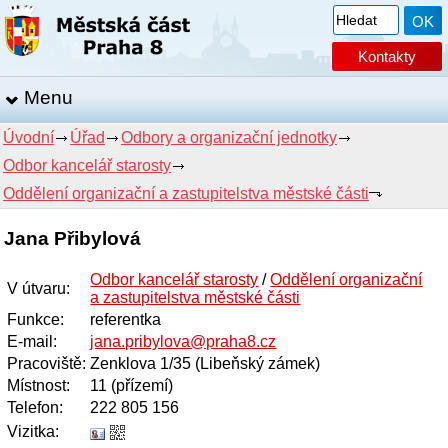
Kontakty
Menu
Úvodní
Úřad
Odbory a organizační jednotky
Odbor kancelář starosty
Oddělení organizační a zastupitelstva městské části
Jana Přibylová
Odbor kancelář starosty
/
Oddělení organizační
V útvaru
:
a zastupitelstva městské části
Funkce
:
referentka
E-mail
:
jana.pribylova@praha8.cz
Pracoviště
:
Zenklova 1/35 (Libeňský zámek)
Místnost
:
11 (přízemí)
Telefon
:
222 805 156
Vizitka: