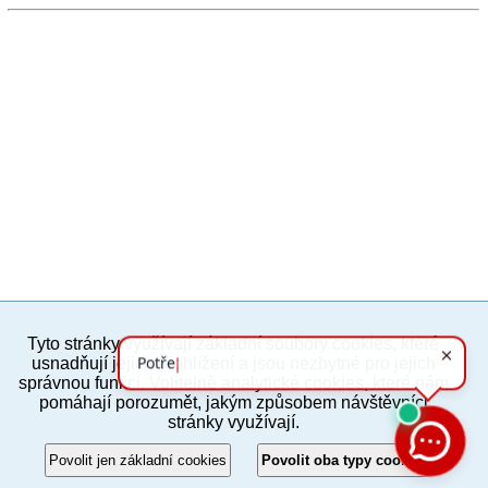
Tyto stránky využívají základní soubory cookies, které
PC verze
ENG
usnadňují jejich prohlížení a jsou nezbytné pro jejich
správnou funkci. Volitelně analytické cookies, které nám
pomáhají porozumět, jakým způsobem návštěvníci
Povinné a praktické informace
stránky využívají.
© 2012–2019 MČ Praha 8
Povolit jen základní cookies
Povolit oba typy cookies