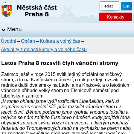
Kontakty
Menu
Úvodní
Občan
Kultura a volný čas
Aktuality z oblasti kultury a volného času
Letos Praha 8 rozsvítí čtyři vánoční stromy
Zatímco ještě v roce 2015 svítil jediný oficiální osmičkový
strom, a to na Karlínském náměstí, o rok později rozsvítila
radnice další dva smrky na Ládví a na Krakově, a o letošních
vánocích přibude velký strom na Elsnicově náměstí pod
Libeňským zámkem.
„V tomto ohledu jsme vyšli vstříc těm Libeňákům, kteří si
zejména přes sociální sítě přáli rozsvítit vánoční strom i v
jejich čtvrti. Během podzimu jsme vybírali vhodnou lokalitu a
nejvíce se nám zalíbilo Elsnicovo náměstí, kudy projíždí řada
obyvatel za prací svými vozy i tramvajemi, a kterým prochází
řada lidí do Thomayerových sadů na vycházku se psem nebo
za sportem,“
vysvětluje přednosti zvolené lokality radní pro