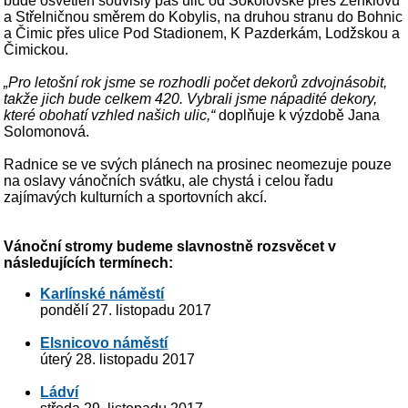
bude osvětlen souvislý pás ulic od Sokolovské přes Zenklovu
a Střelničnou směrem do Kobylis, na druhou stranu do Bohnic
a Čimic přes ulice Pod Stadionem, K Pazderkám, Lodžskou a
Čimickou.
„Pro letošní rok jsme se rozhodli počet dekorů zdvojnásobit,
takže jich bude celkem 420. Vybrali jsme nápadité dekory,
které obohatí vzhled našich ulic,“
doplňuje k výzdobě Jana
Solomonová.
Radnice se ve svých plánech na prosinec neomezuje pouze
na oslavy vánočních svátku, ale chystá i celou řadu
zajímavých kulturních a sportovních akcí.
Vánoční stromy budeme slavnostně rozsvěcet v
následujících termínech:
Karlínské náměstí
pondělí 27. listopadu 2017
Elsnicovo náměstí
úterý 28. listopadu 2017
Ládví