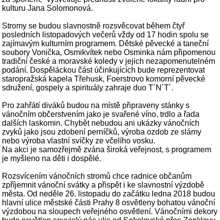
kulturu Jana Solomonová.
Stromy se budou slavnostně rozsvěcovat během čtyř
posledních listopadových večerů vždy od 17 hodin spolu se
zajímavým kulturním programem. Dětské pěvecké a taneční
soubory Vonička, Osmikvítek nebo Osminka nám připomenou
tradiční české a moravské koledy v jejich nezapomenutelném
podání. Dospěláckou část účinkujících bude reprezentovat
staropražská kapela Třehusk, Foerstrovo komorní pěvecké
sdružení, gospely a spirituály zahraje duo T´N´T´.
Pro zahřátí diváků budou na místě připraveny stánky s
vánočním občerstvením jako je svařené víno, trdlo a řada
dalších laskomin. Chybět nebudou ani ukázky vánočních
zvyků jako jsou zdobení perníčků, výroba ozdob ze slámy
nebo výroba vlastní svíčky ze včelího vosku.
Na akci je samozřejmě zvána široká veřejnost, s programem
je myšleno na děti i dospělé.
Rozsvícením vánočních stromů chce radnice občanům
zpříjemnit vánoční svátky a přispět i ke slavnostní výzdobě
města. Od neděle 26. listopadu do začátku ledna 2018 budou
hlavní ulice městské části Prahy 8 osvětleny bohatou vánoční
výzdobou na sloupech veřejného osvětlení. Vánočními dekory