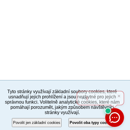
Tyto stránky využívají základní soubory cookies, které
PC verze
ENG
usnadňují jejich prohlížení a jsou nezbytné pro jejich
správnou funkci. Volitelně analytické cookies, které nám
pomáhají porozumět, jakým způsobem návštěvníci
Povinné a praktické informace
stránky využívají.
© 2012–2019 MČ Praha 8
Povolit jen základní cookies
Povolit oba typy cookies