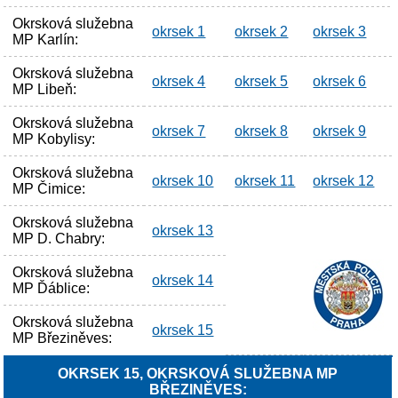
Okrsková služebna
okrsek 1
okrsek 2
okrsek 3
MP Karlín:
Okrsková služebna
okrsek 4
okrsek 5
okrsek 6
MP Libeň:
Okrsková služebna
okrsek 7
okrsek 8
okrsek 9
MP Kobylisy:
Okrsková služebna
okrsek 10
okrsek 11
okrsek 12
MP Čimice:
Okrsková služebna
okrsek 13
MP D. Chabry:
Okrsková služebna
okrsek 14
MP Ďáblice:
Okrsková služebna
okrsek 15
MP Březiněves:
OKRSEK 15, OKRSKOVÁ SLUŽEBNA MP
BŘEZINĚVES: