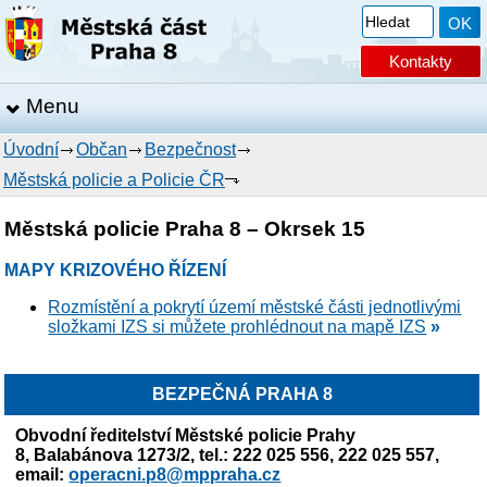
Kontakty
Menu
Úvodní
Občan
Bezpečnost
Městská policie a Policie ČR
Městská policie Praha 8 – Okrsek 15
MAPY KRIZOVÉHO ŘÍZENÍ
Rozmístění a pokrytí území městské části jednotlivými
složkami IZS si můžete prohlédnout na mapě IZS
»
BEZPEČNÁ PRAHA 8
Obvodní ředitelství Městské policie Prahy
8,
Balabánova 1273/2, tel.: 222 025 556, 222 025 557,
email:
operacni.p8@mppraha.cz