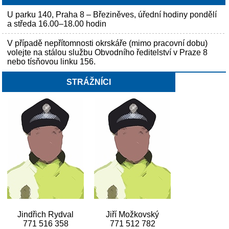
U parku 140, Praha 8 – Březiněves, úřední hodiny pondělí
a středa 16.00–18.00 hodin
V případě nepřítomnosti okrskáře (mimo pracovní dobu)
volejte na stálou službu Obvodního ředitelství v Praze 8
nebo tísňovou linku 156.
STRÁŽNÍCI
Jindřich Rydval
Jiří Možkovský
771 516 358
771 512 782