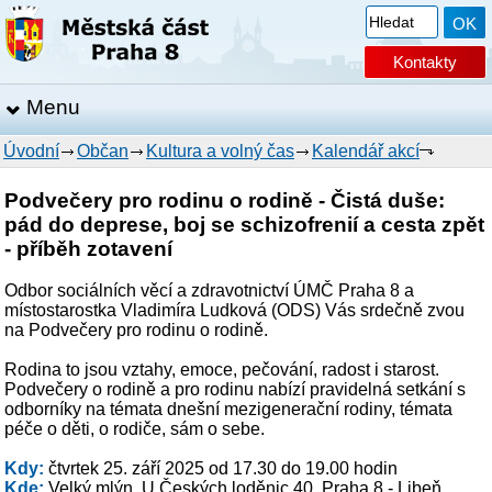
Kontakty
Menu
Úvodní
Občan
Kultura a volný čas
Kalendář akcí
Podvečery pro rodinu o rodině - Čistá duše:
pád do deprese, boj se schizofrenií a cesta zpět
- příběh zotavení
Odbor sociálních věcí a zdravotnictví ÚMČ Praha 8 a
místostarostka Vladimíra Ludková (ODS) Vás srdečně zvou
na Podvečery pro rodinu o rodině.
Rodina to jsou vztahy, emoce, pečování, radost i starost.
Podvečery o rodině a pro rodinu nabízí pravidelná setkání s
odborníky na témata dnešní mezigenerační rodiny, témata
péče o děti, o rodiče, sám o sebe.
Kdy:
čtvrtek 25. září 2025 od 17.30 do 19.00 hodin
Kde:
Velký mlýn, U Českých loděnic 40, Praha 8 - Libeň