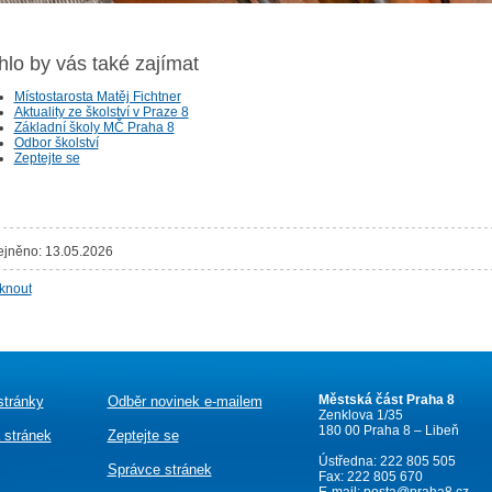
lo by vás také zajímat
Místostarosta Matěj Fichtner
Aktuality ze školství v Praze 8
Základní školy MČ Praha 8
Odbor školství
Zeptejte se
ejněno: 13.05.2026
sknout
Městská část Praha 8
stránky
Odběr novinek e-mailem
Zenklova 1/35
180 00 Praha 8 – Libeň
 stránek
Zeptejte se
Ústředna: 222 805 505
Správce stránek
Fax: 222 805 670