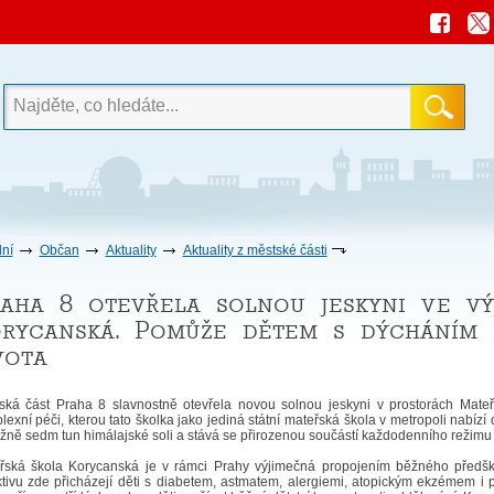
ní
Občan
Aktuality
Aktuality z městské části
aha 8 otevřela solnou jeskyni ve vý
rycanská. Pomůže dětem s dýcháním
vota
ská část Praha 8 slavnostně otevřela novou solnou jeskyni v prostorách Mateř
lexní péči, kterou tato školka jako jediná státní mateřská škola v metropoli nabí
ižně sedm tun himálajské soli a stává se přirozenou součástí každodenního režimu 
řská škola Korycanská je v rámci Prahy výjimečná propojením běžného předšk
ktivu zde přicházejí děti s diabetem, astmatem, alergiemi, atopickým ekzémem i 