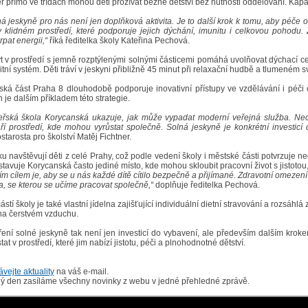
r přímo ve třídách mohou děti prožívat běžné dětství bez nutnosti oddělování. Kap
á jeskyně pro nás není jen doplňková aktivita. Je to další krok k tomu, aby péče o
v klidném prostředí, které podporuje jejich dýchání, imunitu i celkovou pohodu.
pat energii,“
říká ředitelka školy Kateřina Pechová.
t v prostředí s jemně rozptýlenými solnými částicemi pomáhá uvolňovat dýchací ce
tní systém. Děti tráví v jeskyni přibližně 45 minut při relaxační hudbě a tlumeném sv
ská část Praha 8 dlouhodobě podporuje inovativní přístupy ve vzdělávání i péči 
 je dalším příkladem této strategie.
eřská škola Korycanská ukazuje, jak může vypadat moderní veřejná služba. Neo
ří prostředí, kde mohou vyrůstat společně. Solná jeskyně je konkrétní investicí do 
starosta pro školství Matěj Fichtner.
ku navštěvují děti z celé Prahy, což podle vedení školy i městské části potvrzuje
tavuje Korycanská často jediné místo, kde mohou skloubit pracovní život s jistotou, 
m cílem je, aby se u nás každé dítě cítilo bezpečně a přijímané. Zdravotní omezen
a, se kterou se učíme pracovat společně,“
doplňuje ředitelka Pechová.
stí školy je také vlastní jídelna zajišťující individuální dietní stravování a rozsá
 na čerstvém vzduchu.
ření solné jeskyně tak není jen investicí do vybavení, ale především dalším kroke
tat v prostředí, které jim nabízí jistotu, péči a plnohodnotné dětství.
vejte aktuality
na váš e-mail.
ý den zasíláme všechny novinky z webu v jedné přehledné zprávě.