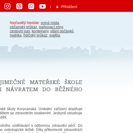
Přihlášení
Nejčastěji hledáte:
volná místa
,
občanský průkaz
,
parkovací zóny
,
cestovní pas
,
kontejnery
,
vítání občánků
,
matrika
,
řidičský průkaz
,
svatba
,
jimečné mateřské škole
 i návratem do běžného
ské školy Korycanská. Unikátní zařízení doplňuje
zí dětem se zdravotním oslabením. Jeskyně obsahuje
dětí.
olního vzdělávání s odbornou zdravotní péčí. Do
po onkologické léčbě. Díky přítomnosti zdravotních