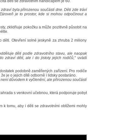
acita dětí se zdravotním handicapem je 60.
 zdraví byla přirozenou součástí dne. Děti zde tráví
 Zároveň je to prostor, kde si mohou odpočinout a
sty, zklidňuje pokožku a může pozitivně působit na
ětle.
o děti. Otevření solné jeskyně za zhruba 2 miliony
dděluje děti podle zdravotního stavu, ale naopak
zdraví dětí, ale i do jistoty jejich rodičů,“
uvádí
 nedostatek podobně zaměřených zařízení. Pro rodiče
že je o jejich dítě odborně i lidsky postaráno.
í není důvodem k vyčlenění, ale přirozenou součástí
hlá zahrada s venkovní učebnou, která podporuje pobyt
m k tomu, aby i děti se zdravotními obtížemi mohly