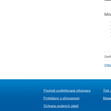
Moh
Zveř
Vyti
Povinně zveřejňované informace
Tisk 
Prohlášení o přístupnosti
Mapa
Ochrana osobních údajů