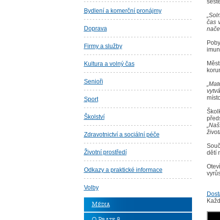
seste
Bydlení a komerční pronájmy
„Soln
čas 
Doprava
načer
Poby
Firmy a služby
imuni
Měst
Kultura a volný čas
korun
Senioři
„Mat
vytvá
místo
Sport
Škol
Školství
předs
„Naší
život
Zdravotnictví a sociální péče
Součá
Životní prostředí
dětí
Otev
Odkazy a praktické informace
vyrůs
Volby
Dostá
Každ
Média
O Praze 8