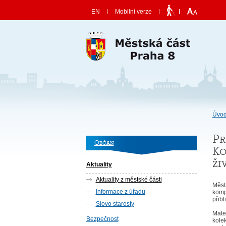
Skočit na obsah
EN
Mobilní verze
Úvod
Pr
Občan
Ko
ži
Aktuality
Aktuality z městské části
Měst
Informace z úřadu
komp
přibl
Slovo starosty
Mate
Bezpečnost
kole