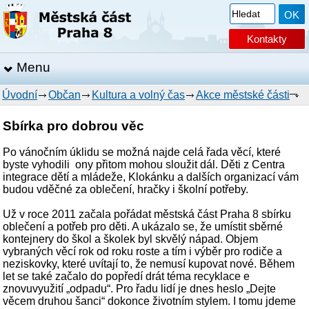
Kontakty
Menu
Úvodní
Občan
Kultura a volný čas
Akce městské části
Sbírka pro dobrou věc
Po vánočním úklidu se možná najde celá řada věcí, které
byste vyhodili ony přitom mohou sloužit dál. Děti z Centra
integrace dětí a mládeže, Klokánku a dalších organizací vám
budou vděčné za oblečení, hračky i školní potřeby.
Už v roce 2011 začala pořádat městská část Praha 8 sbírku
oblečení a potřeb pro děti. A ukázalo se, že umístit sběrné
kontejnery do škol a školek byl skvělý nápad. Objem
vybraných věcí rok od roku roste a tím i výběr pro rodiče a
neziskovky, které uvítají to, že nemusí kupovat nové. Během
let se také začalo do popředí drát téma recyklace e
znovuvyužití „odpadu“. Pro řadu lidí je dnes heslo „Dejte
věcem druhou šanci“ dokonce životním stylem. I tomu jdeme