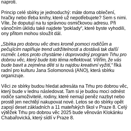
naproti.
Princip celé sbírky je jednoduchý: máte doma oblečení,
hračky nebo třeba knihy, které už nepotřebujete? Sem s nimi.
Víte, že doputují na tu správnou osmičkovou adresu. Při
vánočním úklidu také najdete “poklady“, které byste vyhodili,
ony přitom mohou sloužit dál.
„Sbírka pro dobrou věc dnes kromě pomoci rodičům a
pečujícím naplňuje trend udržitelnosti a dostává tak další
rozměr. Letos proto chystáme i doprovodný program Trhu pro
dobrou věc, který bude toto téma reflektovat. Věřím, že vás
bude bavit a zejména děti si tu najdou kreativní vyžití,“
říká
radní pro kulturu Jana Solomonová (ANO), která sbírku
organizuje.
Věci ze sbírky budou hledat adresáta na Trhu pro dobrou věc,
který bude v lednu následovat. Tam si je budou moci odnést
rodiče samoživitelé, rodiny, které nemají peněz nazbyt nebo
prostě jen nechtějí nakupovat nové. Letos se do sbírky opět
zapojí deset základních a 11 mateřských škol v Praze 8. Celý
výtěžek Trhu pro dobrou věc 2025 bude věnován Klokánku
Chabařovická, který sídlí v Praze 8.